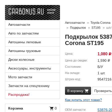
Автозапчасти
Toyota Corona
Автозапчасти
Подкрылок
ST195
ш/к
Авто по запчастям
Подкрылок 5387
Corona ST195
Автошины легковые
Автошины грузовые
1,080
Цена
Р
Диски колесные
1,590
Цена до скидки
Р
Б/У
Состояние
Аксессуары, инструменты
1 шт.
На складе
Мото запчасти
9547216
Штрих-код
Запчасти на спецтехнику
В корзину
Проверить
Распродажа!
Как купить этот товар?
Корзина
0
53876-2
OEM запчасти