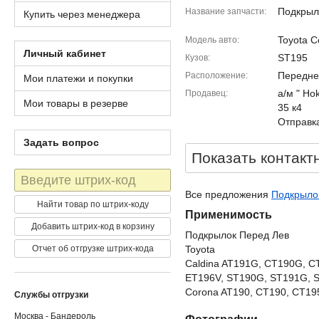
Подкрыл
Название запчасти
Купить через менеджера
Toyota C
Модель авто
Личный кабинет
ST195
Кузов
Передне
Расположение
Мои платежи и покупки
а/м " Ho
Продавец
Мои товары в резерве
35 к4
Отправка
Задать вопрос
Показать контакт
Штрих-
код
Все предложения
Подкрылок
Найти товар по штрих-коду
Применимость
Добавить штрих-код в корзину
Подкрылок Перед Лев
Отчет об отгрузке штрих-кода
Toyota
Caldina AT191G, CT190G, C
ET196V, ST190G, ST191G, 
Corona AT190, CT190, CT195
Службы отгрузки
Москва - Бандероль