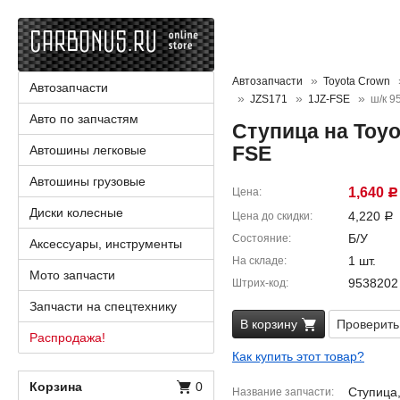
Автозапчасти
Toyota Crown
Автозапчасти
JZS171
1JZ-FSE
ш/к 9
Авто по запчастям
Ступица на Toyo
FSE
Автошины легковые
Автошины грузовые
1,640
Цена
Р
Диски колесные
4,220
Цена до скидки
Р
Б/У
Состояние
Аксессуары, инструменты
1 шт.
На складе
Мото запчасти
9538202
Штрих-код
Запчасти на спецтехнику
В корзину
Проверить
Распродажа!
Как купить этот товар?
Корзина
0
Ступица
Название запчасти