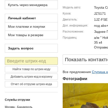
Купить через менеджера
Toyota C
Модель авто
JZS171
Кузов
Личный кабинет
1JZ-FSE
Двигатель
под abs
Доп. информация
Мои платежи и покупки
Заднее 
Расположение
Мои товары в резерве
а/м " Ho
Продавец
35 к4
Отправка
Задать вопрос
Показать контакт
Штрих-
код
Найти товар по штрих-коду
Все предложения
Ступица н
Добавить штрих-код в корзину
Фотографии
Отчет об отгрузке штрих-кода
Службы отгрузки
Москва - Бандероль