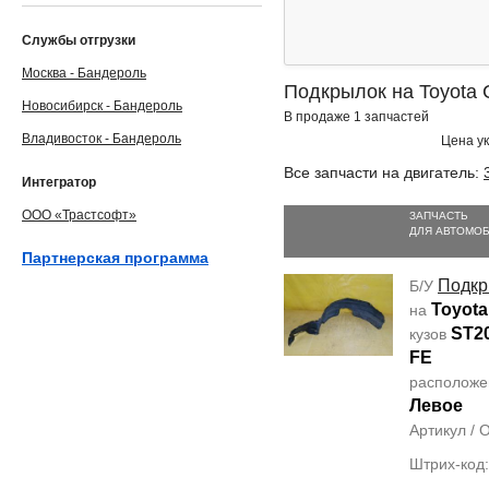
Службы отгрузки
Москва - Бандероль
Подкрылок на Toyota 
Новосибирск - Бандероль
В продаже 1 запчастей
Владивосток - Бандероль
Цена ук
Все запчасти на двигатель:
Интегратор
ООО «Трастсофт»
ЗАПЧАСТЬ
ДЛЯ АВТОМО
Партнерская программа
Подкр
Б/У
Toyota
на
ST2
кузов
FE
располож
Левое
Артикул /
Штрих-код