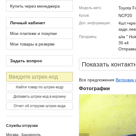
Купить через менеджера
Toyota F
Модель авто
NCP20
Кузов
Личный кабинет
4шт.+кр
Доп. информация
задн.ле
Мои платежи и покупки
а/м " Ho
Продавец
35 к4
Мои товары в резерве
Отправка
Задать вопрос
Показать контакт
Штрих-
Все предложения
Ветровик 
код
Найти товар по штрих-коду
Фотографии
Добавить штрих-код в корзину
Отчет об отгрузке штрих-кода
Службы отгрузки
Москва - Бандероль