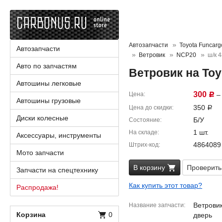
Автозапчасти
Toyota Funcarg
Автозапчасти
Ветровик
NCP20
ш/к 
Авто по запчастям
Ветровик на To
Автошины легковые
300
Цена
– 
Р
Автошины грузовые
350
Цена до скидки
Р
Диски колесные
Б/У
Состояние
1 шт.
На складе
Аксессуары, инструменты
4864089
Штрих-код
Мото запчасти
В корзину
Проверить
Запчасти на спецтехнику
Как купить этот товар?
Распродажа!
Ветровик
Название запчасти
Корзина
0
дверь