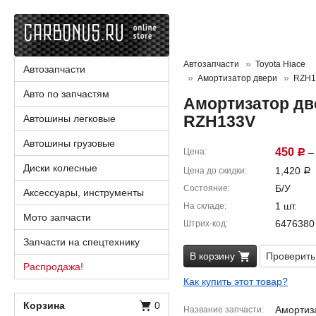
Автозапчасти
Toyota Hiace
Автозапчасти
Амортизатор двери
RZH1
Авто по запчастям
Амортизатор две
RZH133V
Автошины легковые
Автошины грузовые
450
Цена
– 
Р
Диски колесные
1,420
Цена до скидки
Р
Б/У
Состояние
Аксессуары, инструменты
1 шт.
На складе
Мото запчасти
6476380
Штрих-код
Запчасти на спецтехнику
В корзину
Проверить
Распродажа!
Как купить этот товар?
Корзина
0
Амортиз
Название запчасти