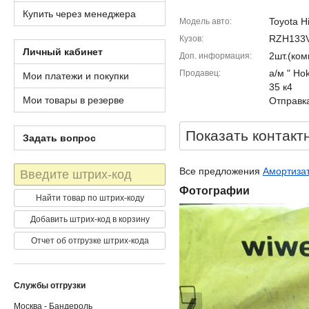
Купить через менеджера
Toyota H
Модель авто
RZH133
Кузов
Личный кабинет
2шт.(ком
Доп. информация
а/м " Ho
Продавец
Мои платежи и покупки
35 к4
Мои товары в резерве
Отправка
Показать контакт
Задать вопрос
Штрих-
Все предложения
Амортизат
код
Фотографии
Найти товар по штрих-коду
Добавить штрих-код в корзину
Отчет об отгрузке штрих-кода
Службы отгрузки
Москва - Бандероль