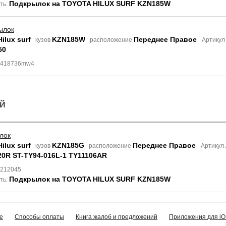
Подкрылок на TOYOTA HILUX SURF KZN185W
ть:
ылок
ilux surf
KZN185W
Переднее Правое
кузов
расположение
Артикул
50
 8418736mw4
й
лок
ilux surf
KZN185G
Переднее Правое
кузов
расположение
Артикул
20R ST-TY94-016L-1 TY11106AR
3212045
Подкрылок на TOYOTA HILUX SURF KZN185W
ть:
е
Способы оплаты
Книга жалоб и предложений
Приложения для iO