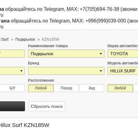
на
обращайтесь по Telegram, MAX: +7(705)694-76-38 (звонки 
ru
тана
обращайтесь по Telegram, MAX: +996(999)039-000 (звон
ru
 Surf
Подкрылок
KZN185W
Наименование товара
Марка автомоби
Бренд
Модель автомоб
Расположение
Б/У
Любой
Перед
Зад
Любой
Сбросить поиск
Hilux Surf KZN185W