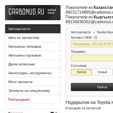
Покупатели из
Казахста
89231714885@carbonus.
Покупатели из
Кыргызс
89134836302@carbonus.
Автозапчасти
Автозапчасти
Toyota Hilux
Авто по запчастям
Артикул / OEM
Автошины легковые
Продавец
Автошины грузовые
Диски колесные
Состояние
Любой
Новый
Аксессуары, инструменты
Мото запчасти
Найти
Запчасти на спецтехнику
Распродажа!
Подкрылок на Toyota 
В продаже 14 запчастей