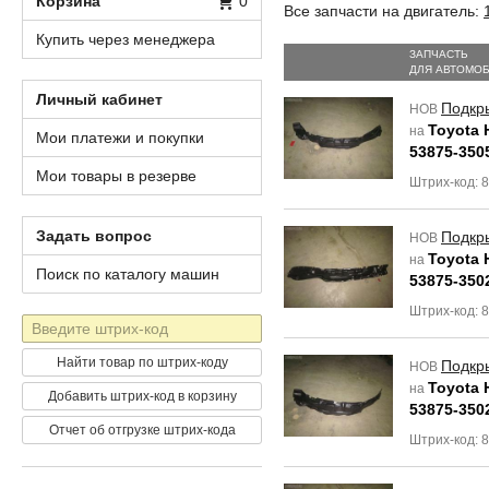
Корзина
0
Все запчасти на двигатель:
Купить через менеджера
ЗАПЧАСТЬ
ДЛЯ АВТОМО
Личный кабинет
Подкр
НОВ
Toyota H
на
Мои платежи и покупки
53875-350
Мои товары в резерве
Штрих-код: 
Задать вопрос
Подкр
НОВ
Toyota H
на
Поиск по каталогу машин
53875-350
Штрих-код: 
Штрих-
код
Найти товар по штрих-коду
Подкр
НОВ
Toyota H
на
Добавить штрих-код в корзину
53875-350
Отчет об отгрузке штрих-кода
Штрих-код: 