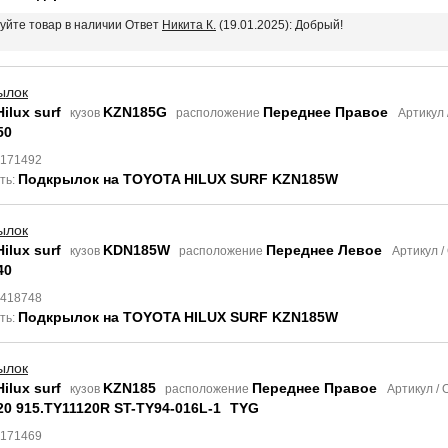
вуйте товар в наличии Ответ
Никита К.
(19.01.2025): Добрый!
ылок
ilux surf
KZN185G
Переднее Правое
кузов
расположение
Артикул
50
8171492
Подкрылок на TOYOTA HILUX SURF KZN185W
ть:
ылок
ilux surf
KDN185W
Переднее Левое
кузов
расположение
Артикул 
40
8418748
Подкрылок на TOYOTA HILUX SURF KZN185W
ть:
ылок
ilux surf
KZN185
Переднее Правое
кузов
расположение
Артикул /
20 915.TY11120R ST-TY94-016L-1
TYG
8171469