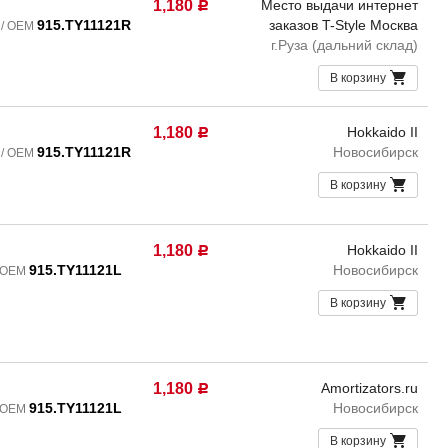
1,180
Место выдачи интернет
Р
915.TY11121R
заказов T-Style Москва
 / OEM
г.Руза (дальний склад)
В корзину
1,180
Hokkaido II
Р
915.TY11121R
Новосибирск
 / OEM
В корзину
1,180
Hokkaido II
Р
915.TY11121L
Новосибирск
/ OEM
В корзину
1,180
Amortizators.ru
Р
915.TY11121L
Новосибирск
/ OEM
В корзину