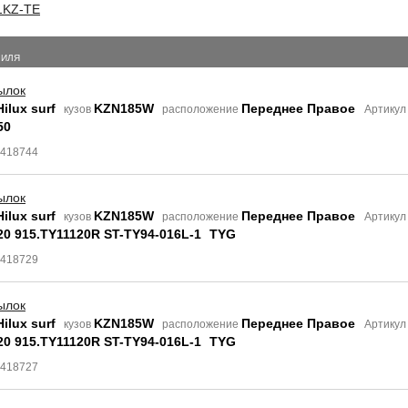
1KZ-TE
БИЛЯ
ылок
ilux surf
KZN185W
Переднее Правое
кузов
расположение
Артикул
50
8418744
ылок
ilux surf
KZN185W
Переднее Правое
кузов
расположение
Артикул
20 915.TY11120R ST-TY94-016L-1
TYG
8418729
ылок
ilux surf
KZN185W
Переднее Правое
кузов
расположение
Артикул
20 915.TY11120R ST-TY94-016L-1
TYG
8418727