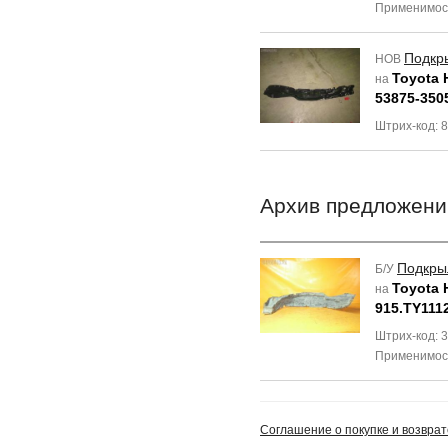
Применимос
Подкр
НОВ
Toyota H
на
53875-350
Штрих-код:
Архив предложени
Подкры
Б/У
Toyota H
на
915.TY111
Штрих-код: 
Применимос
Соглашение о покупке и возврат