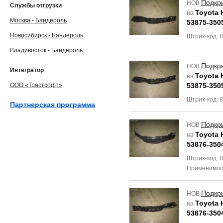
Подкр
НОВ
Службы отгрузки
Toyota H
на
Москва - Бандероль
53875-350
Новосибирск - Бандероль
Штрих-код: 
Владивосток - Бандероль
Подкр
НОВ
Интегратор
Toyota H
на
ООО «Трастсофт»
53875-350
Штрих-код: 
Партнерская программа
Подкр
НОВ
Toyota H
на
53876-350
Штрих-код: 
Применимос
Подкр
НОВ
Toyota H
на
53876-350