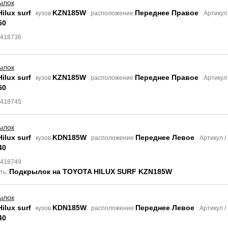
ылок
ilux surf
KZN185W
Переднее Правое
кузов
расположение
Артикул
50
8418736
ылок
ilux surf
KZN185W
Переднее Правое
кузов
расположение
Артикул
50
8418745
ылок
ilux surf
KDN185W
Переднее Левое
кузов
расположение
Артикул 
40
8418749
Подкрылок на TOYOTA HILUX SURF KZN185W
ть:
ылок
ilux surf
KDN185W
Переднее Левое
кузов
расположение
Артикул 
40