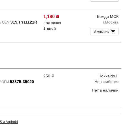
1,180
Вожди МСК
Р
915.TY11121R
г.Москва
 / OEM
под заказ
1 дней
В корзину
250
Hokkaido II
Р
53875-35020
Новосибирск
 / OEM
Нет в наличии
S и Android