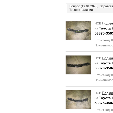
Вопрос (19.01.2025): Здравст
Товар в наличии
Подкр
НОВ
Toyota H
на
53875-350
Штрих-код: 
Применимос
Подкр
НОВ
Toyota H
на
53876-350
Штрих-код: 
Применимос
Подкр
НОВ
Toyota H
на
53875-350
Штрих-код: 