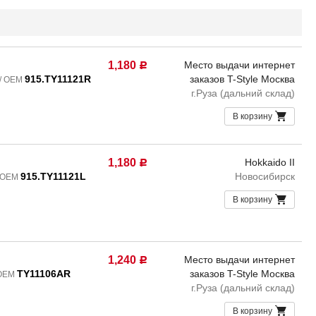
1,180
Место выдачи интернет
Р
915.TY11121R
заказов T-Style Москва
 / OEM
г.Руза (дальний склад)
В корзину
1,180
Hokkaido II
Р
915.TY11121L
Новосибирск
/ OEM
В корзину
1,240
Место выдачи интернет
Р
TY11106AR
заказов T-Style Москва
 OEM
г.Руза (дальний склад)
В корзину