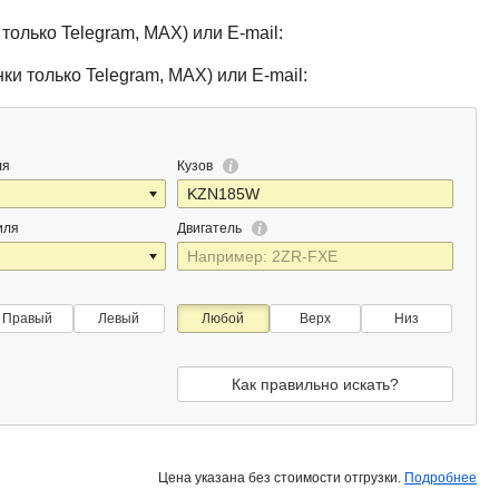
только Telegram, MAX) или E-mail:
ки только Telegram, MAX) или E-mail:
ля
Кузов
иля
Двигатель
Правый
Левый
Любой
Верх
Низ
Как правильно искать?
Цена указана без стоимости отгрузки.
Подробнее