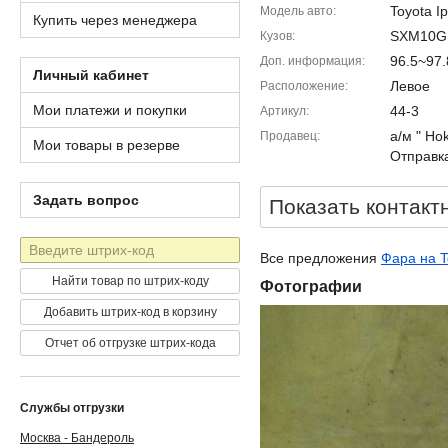
Toyota I
Модель авто
Купить через менеджера
SXM10G
Кузов
96.5~97
Доп. информация
Личный кабинет
Левое
Расположение
Мои платежи и покупки
44-3
Артикул
а/м " Ho
Продавец
Мои товары в резерве
Отправка
Задать вопрос
Показать контакт
Штрих-
Все предложения
Фара на T
код
Найти товар по штрих-коду
Фотографии
Добавить штрих-код в корзину
Отчет об отгрузке штрих-кода
Службы отгрузки
Москва - Бандероль