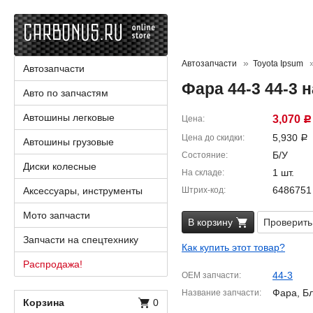
Автозапчасти
Toyota Ipsum
Автозапчасти
Фара 44-3 44-3 
Авто по запчастям
Автошины легковые
3,070
Цена
Р
5,930
Цена до скидки
Р
Автошины грузовые
Б/У
Состояние
Диски колесные
1 шт.
На складе
6486751
Аксессуары, инструменты
Штрих-код
Мото запчасти
В корзину
Проверить
Запчасти на спецтехнику
Как купить этот товар?
Распродажа!
44-3
OEM запчасти
Фара, Б
Название запчасти
Корзина
0