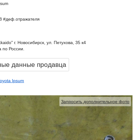
psum
.8 #деф.отражателя
kkaido" г. Новосибирск, ул. Петухова, 35 к4
 по России.
ные данные продавцa
oyota Ipsum
Запросить дополнительное фото