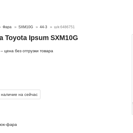
Фара
SXM10G
44-3
ш/к 6486751
на Toyota Ipsum SXM10G
– цена без отгрузки товара
 наличие на сейчас
лок-фара