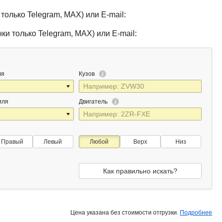
только Telegram, MAX) или E-mail:
ки только Telegram, MAX) или E-mail:
ля
Кузов
иля
Двигатель
Правый
Левый
Любой
Верх
Низ
Как правильно искать?
Цена указана без стоимости отгрузки.
Подробнее