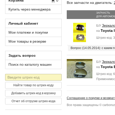
Корзина
0
Все запчасти на двигатель:
Купить через менеджера
ЗАПЧАСТЬ
ДЛЯ АВТОМО
Личный кабинет
Зеркал
Б/У
Toyota 
на
Мои платежи и покупки
Штрих-код: 
Мои товары в резерве
Вопрос (14.05.2014): с каким
Задать вопрос
Зеркал
Б/У
Поиск по каталогу машин
Toyota 
на
Штрих-код: 
Штрих-
Применимос
код
Найти товар по штрих-коду
Добавить штрих-код в корзину
Соглашение о покупке и возврат
Отчет об отгрузке штрих-кода
Все права защищены © carbonus