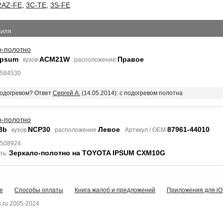
2AZ-FE
,
3C-TE
,
3S-FE
БИЛЯ
о-полотно
Ipsum
ACM21W
Правое
кузов
расположение
3584530
 подогревом? Ответ
Сергей А.
(14.05.2014): с подогревом полотна
о-полотно
Bb
NCP30
Левое
87961-44010
кузов
расположение
Артикул / OEM
6508924.
Зеркало-полотно на TOYOTA IPSUM CXM10G
ть:
е
Способы оплаты
Книга жалоб и предложений
Приложения для iO
.ru 2005-2024