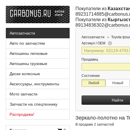
Покупатели из
Казахста
89231714885@carbonus.
Покупатели из
Кыргызс
89134836302@carbonus.
Автозапчасти
Автозапчасти
Toyota Ips
Авто по запчастям
Артикул / OEM
Автошины легковые
Продавец
Автошины грузовые
Диски колесные
Состояние
Любой
Новый
Аксессуары, инструменты
Мото запчасти
Найти
Запчасти на спецтехнику
Распродажа!
Зеркало-полотно на T
В продаже 2 запчастей