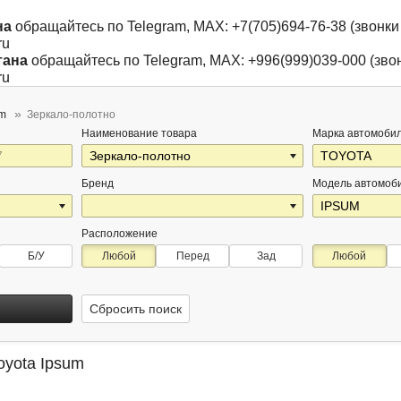
на
обращайтесь по Telegram, MAX: +7(705)694-76-38 (звонки 
ru
тана
обращайтесь по Telegram, MAX: +996(999)039-000 (звон
ru
um
Зеркало-полотно
Наименование товара
Марка автомоби
Бренд
Модель автомоб
Расположение
Б/У
Любой
Перед
Зад
Любой
Сбросить поиск
oyota Ipsum