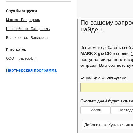
Службы отгрузки
Москва - Бандероль
По вашему запрос
найден.
Новосибирск - Бандероль
Владивосток - Бандероль
Вы можете добавить свой
Интегратор
MARK X grx130
в сервис
ООО «Трастсофт»
поступлении данного това
отправит Вам соответств
Партнерская программа
E-mail для оповещения:
Сколько дней будет актив
Месяц
Пол год
Добавить в "Куплю ~ ин