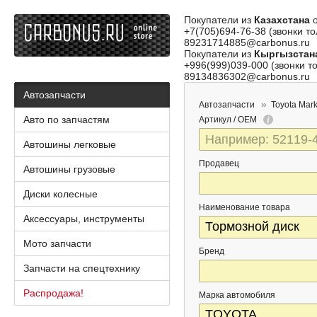
Покупатели из
Казахстана
о
+7(705)694-76-38 (звонки то
89231714885@carbonus.ru
Покупатели из
Кыргызстан
+996(999)039-000 (звонки то
89134836302@carbonus.ru
Автозапчасти
Автозапчасти
Toyota Mar
Авто по запчастям
Артикул / OEM
Автошины легковые
Продавец
Автошины грузовые
Диски колесные
Наименование товара
Аксессуары, инструменты
Мото запчасти
Бренд
Запчасти на спецтехнику
Распродажа!
Марка автомобиля