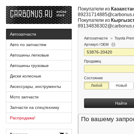
Покупатели из
Казахста
89231714885@carbonus.
Покупатели из
Кыргызс
89134836302@carbonus.
Автозапчасти
Автозапчасти
Toyota Pre
Авто по запчастям
Артикул / OEM
Автошины легковые
Продавец
Автошины грузовые
Диски колесные
Состояние
Любой
Новый
Аксессуары, инструменты
Мото запчасти
Найти
Запчасти на спецтехнику
Распродажа!
По вашему запрос