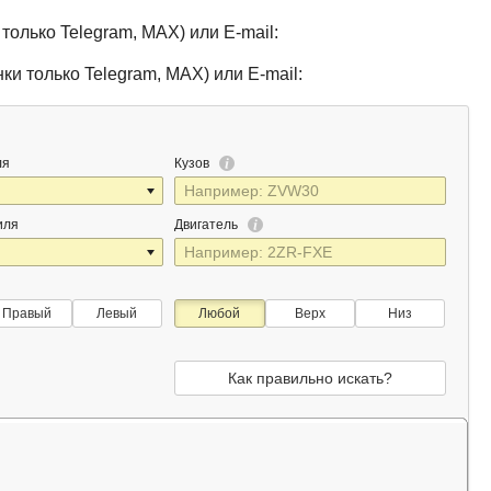
только Telegram, MAX) или E-mail:
ки только Telegram, MAX) или E-mail:
ля
Кузов
иля
Двигатель
Правый
Левый
Любой
Верх
Низ
Как правильно искать?