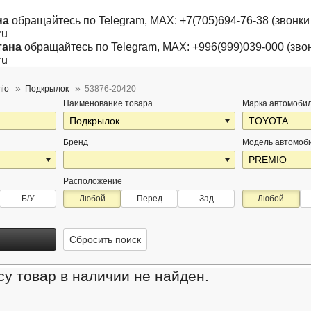
на
обращайтесь по Telegram, MAX: +7(705)694-76-38 (звонки 
ru
тана
обращайтесь по Telegram, MAX: +996(999)039-000 (звон
ru
mio
Подкрылок
53876-20420
Наименование товара
Марка автомоби
Бренд
Модель автомоб
Расположение
Б/У
Любой
Перед
Зад
Любой
Сбросить поиск
у товар в наличии не найден.