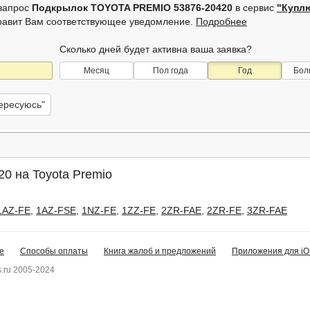
 запрос
Подкрылок TOYOTA PREMIO 53876-20420
в сервис
"Купл
равит Вам соответствующее уведомление.
Подробнее
Сколько дней будет активна ваша заявка?
Месяц
Пол года
Год
Бол
тересуюсь"
0 на Toyota Premio
1AZ-FE
,
1AZ-FSE
,
1NZ-FE
,
1ZZ-FE
,
2ZR-FAE
,
2ZR-FE
,
3ZR-FAE
е
Способы оплаты
Книга жалоб и предложений
Приложения для iO
.ru 2005-2024