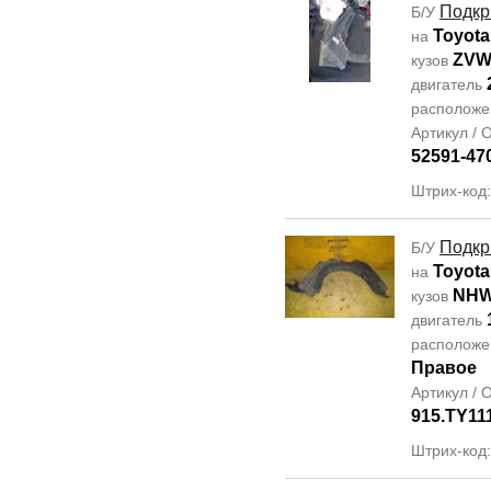
Подкр
Б/У
Toyota
на
ZVW
кузов
двигатель
располож
Артикул /
52591-47
Штрих-код
Подкр
Б/У
Toyota
на
NHW
кузов
двигатель
располож
Правое
Артикул /
915.TY11
Штрих-код