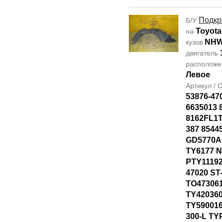
Подкр
Б/У
Toyota
на
NHW
кузов
двигатель
располож
Левое
Артикул /
53876-47
6635013 
8162FL1T
387 8544
GD5770AL
TY6177 
PTY11192
47020 ST
TO47306
TY42036
TY590016
300-L TY