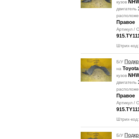
NHW
кузов
двигатель
располож
Правое
Артикул /
915.TY11
Штрих-код
Подкр
Б/У
Toyota
на
NHW
кузов
двигатель
располож
Правое
Артикул /
915.TY11
Штрих-код
Подкр
Б/У