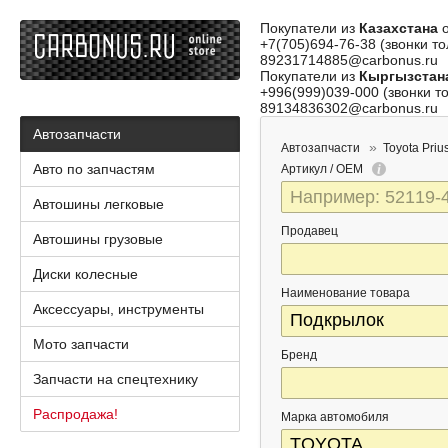
Покупатели из
Казахстана
о
+7(705)694-76-38 (звонки то
89231714885@carbonus.ru
Покупатели из
Кыргызстан
+996(999)039-000 (звонки то
89134836302@carbonus.ru
Автозапчасти
Автозапчасти
Toyota Priu
Авто по запчастям
Артикул / OEM
Автошины легковые
Продавец
Автошины грузовые
Диски колесные
Наименование товара
Аксессуары, инструменты
Мото запчасти
Бренд
Запчасти на спецтехнику
Распродажа!
Марка автомобиля