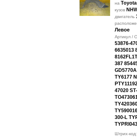
Toyota
на
NHW
кузов
двигатель
располож
Левое
Артикул /
53876-47
6635013 
8162FL1T
387 8544
GD5770AL
TY6177 
PTY11192
47020 ST
TO47306
TY42036
TY590016
300-L TY
TYPRI04
Штрих-код