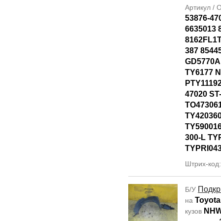
Артикул /
53876-47
6635013 
8162FL1T
387 8544
GD5770AL
TY6177 
PTY11192
47020 ST
TO47306
TY42036
TY590016
300-L TY
TYPRI04
Штрих-код
Подкр
Б/У
Toyota
на
NHW
кузов