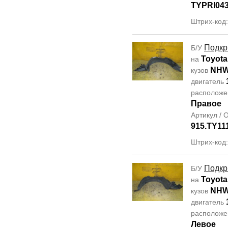
TYPRI04
Штрих-код
Подкр
Б/У
Toyota
на
NHW
кузов
двигатель
располож
Правое
Артикул /
915.TY11
Штрих-код
Подкр
Б/У
Toyota
на
NHW
кузов
двигатель
располож
Левое