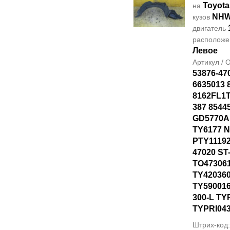
Toyota
на
NHW
кузов
двигатель
располож
Левое
Артикул /
53876-47
6635013 
8162FL1T
387 8544
GD5770AL
TY6177 
PTY11192
47020 ST
TO47306
TY42036
TY590016
300-L TY
TYPRI04
Штрих-код