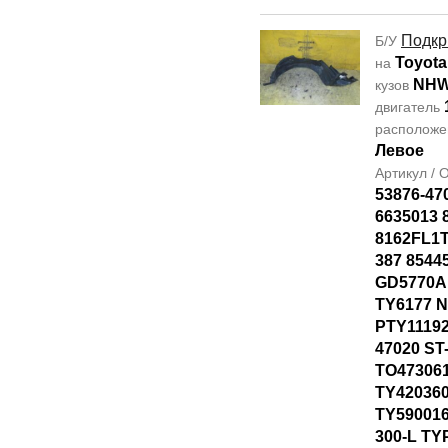
Подкр
Б/У
Toyota
на
NHW
кузов
двигатель
располож
Левое
Артикул /
53876-47
6635013 
8162FL1T
387 8544
GD5770AL
TY6177 
PTY11192
47020 ST
TO47306
TY42036
TY590016
300-L TY