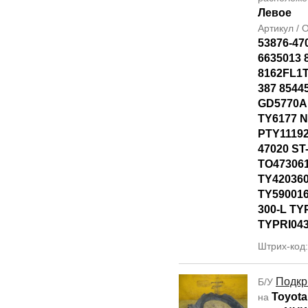
Левое
Артикул /
53876-47
6635013 
8162FL1T
387 8544
GD5770AL
TY6177 
PTY11192
47020 ST
TO47306
TY42036
TY590016
300-L TY
TYPRI04
Штрих-код
Подкр
Б/У
Toyota
на