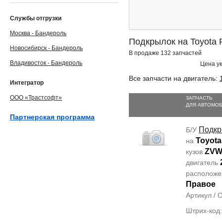
Службы отгрузки
Москва - Бандероль
Подкрылок на Toyota P
Новосибирск - Бандероль
В продаже 132 запчастей
Владивосток - Бандероль
Цена ук
Все запчасти на двигатель:
Интегратор
ООО «Трастсофт»
ЗАПЧАСТЬ
ДЛЯ АВТОМО
Партнерская программа
Подкр
Б/У
Toyota
на
ZVW
кузов
двигатель
располож
Правое
Артикул /
Штрих-код: