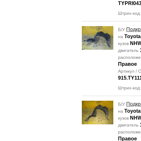
TYPRI04
Штрих-код
Подкр
Б/У
Toyota
на
NHW
кузов
двигатель
располож
Правое
Артикул /
915.TY11
Штрих-код
Подкр
Б/У
Toyota
на
NHW
кузов
двигатель
располож
Правое