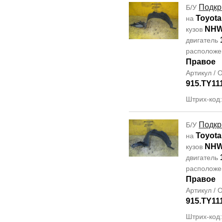
Подкр
Б/У
Toyota
на
NHW
кузов
двигатель
располож
Правое
Артикул /
915.TY11
Штрих-код
Подкр
Б/У
Toyota
на
NHW
кузов
двигатель
располож
Правое
Артикул /
915.TY11
Штрих-код