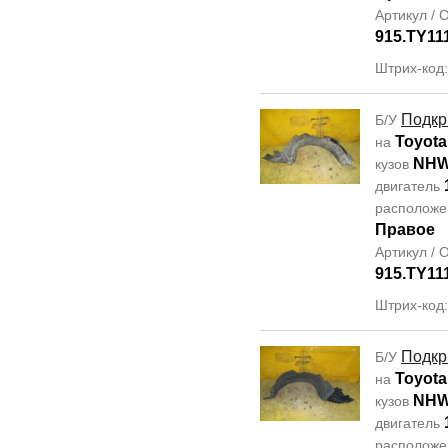
Артикул /
915.TY11
Штрих-код
Подкр
Б/У
Toyota
на
NHW
кузов
двигатель
располож
Правое
Артикул /
915.TY11
Штрих-код
Подкр
Б/У
Toyota
на
NHW
кузов
двигатель
располож