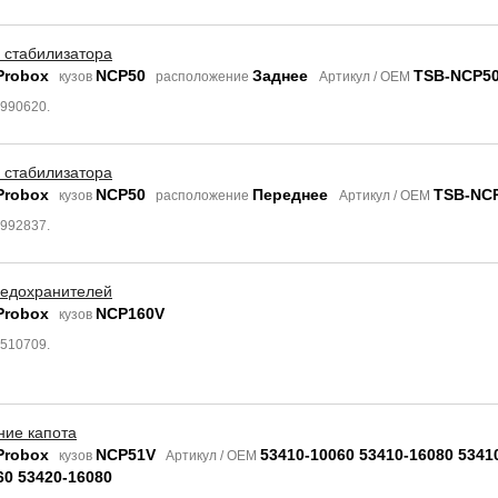
 стабилизатора
Probox
NCP50
Заднее
TSB-NCP5
кузов
расположение
Артикул / OEM
1990620.
 стабилизатора
Probox
NCP50
Переднее
TSB-NC
кузов
расположение
Артикул / OEM
1992837.
редохранителей
Probox
NCP160V
кузов
8510709.
ние капота
Probox
NCP51V
53410-10060 53410-16080 5341
кузов
Артикул / OEM
60 53420-16080