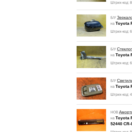
Штрих-код: 
Зеркал
Б/У
Toyota 
на
Штрих-код: 
Стекло
Б/У
Toyota 
на
Штрих-код: 
Светил
Б/У
Toyota 
на
Штрих-код: 
Аморт
НОВ
Toyota 
на
52440 CR-