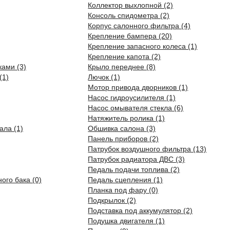
Коллектор выхлопной (2)
Консоль спидометра (2)
Корпус салонного фильтра (4)
Крепление бампера (20)
Крепление запасного колеса (1)
Крепление капота (2)
ками (3)
Крыло переднее (8)
(1)
Лючок (1)
Мотор привода дворников (1)
Насос гидроусилителя (1)
Насос омывателя стекла (6)
Натяжитель ролика (1)
ала (1)
Обшивка салона (3)
Панель приборов (2)
Патрубок воздушного фильтра (13)
Патрубок радиатора ДВС (3)
Педаль подачи топлива (2)
ого бака (0)
Педаль сцепления (1)
Планка под фару (0)
Подкрылок (2)
Подставка под аккумулятор (2)
Подушка двигателя (1)