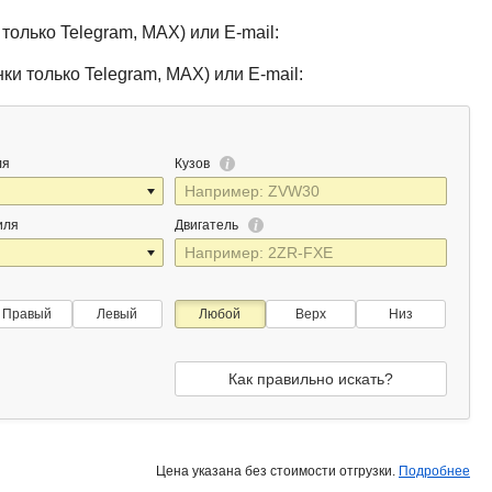
только Telegram, MAX) или E-mail:
ки только Telegram, MAX) или E-mail:
ля
Кузов
иля
Двигатель
Правый
Левый
Любой
Верх
Низ
Как правильно искать?
Цена указана без стоимости отгрузки.
Подробнее