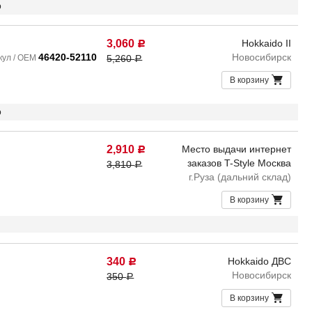
о
3,060
Hokkaido II
Р
46420-52110
Новосибирск
кул / OEM
5,260
Р
В корзину
о
2,910
Место выдачи интернет
Р
заказов T-Style Москва
3,810
Р
г.Руза (дальний склад)
В корзину
340
Hokkaido ДВС
Р
Новосибирск
350
Р
В корзину