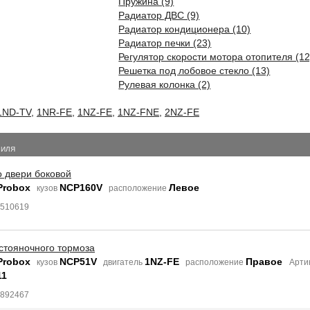
Пружина (9)
Радиатор ДВС (9)
Радиатор кондиционера (10)
Радиатор печки (23)
Регулятор скорости мотора отопителя (12
Решетка под лобовое стекло (13)
Рулевая колонка (2)
1ND-TV
,
1NR-FE
,
1NZ-FE
,
1NZ-FNE
,
2NZ-FE
БИЛЯ
о двери боковой
Probox
NCP160V
Левое
кузов
расположение
8510619
стояночного тормоза
Probox
NCP51V
1NZ-FE
Правое
кузов
двигатель
расположение
Арти
11
4892467