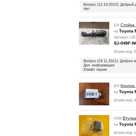
Вопрос (12.10.2022): Добрый 
Нет
Стойка
Б/У
Toyota 
на
Артикул / O
SJ-049F-N
Штрих-код: 
Вопрос (29.11.2021): Доброе
Доп. информация
#люфт чашки
Кнопка
Б/У
Toyota 
на
Штрих-код: 
Втулка
НОВ
Toyota 
на
Штрих-код: 