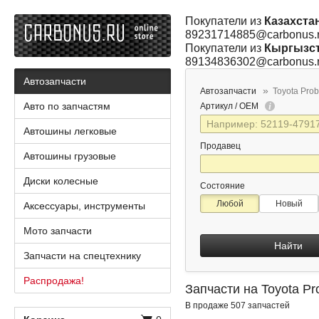
Покупатели из
Казахста
89231714885@carbonus.
Покупатели из
Кыргызс
89134836302@carbonus.
Автозапчасти
Автозапчасти
Toyota Pro
Авто по запчастям
Артикул / OEM
Автошины легковые
Продавец
Автошины грузовые
Диски колесные
Состояние
Любой
Новый
Аксессуары, инструменты
Мото запчасти
Найти
Запчасти на спецтехнику
Распродажа!
Запчасти на Toyota Pr
В продаже 507 запчастей