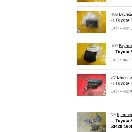
Втулка
НОВ
Toyota 
на
Штрих-код: 
Втулка
НОВ
Toyota 
на
Штрих-код: 
Блок п
Б/У
Toyota 
на
Штрих-код: 
Крепле
Б/У
Toyota 
на
53420-160