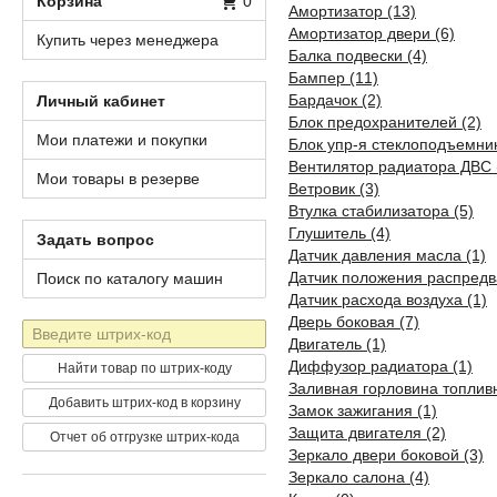
Корзина
0
Амортизатор (13)
Амортизатор двери (6)
Купить через менеджера
Балка подвески (4)
Бампер (11)
Бардачок (2)
Личный кабинет
Блок предохранителей (2)
Мои платежи и покупки
Блок упр-я стеклоподъемни
Вентилятор радиатора ДВС 
Мои товары в резерве
Ветровик (3)
Втулка стабилизатора (5)
Глушитель (4)
Задать вопрос
Датчик давления масла (1)
Датчик положения распредв
Поиск по каталогу машин
Датчик расхода воздуха (1)
Дверь боковая (7)
Штрих-
Двигатель (1)
код
Диффузор радиатора (1)
Найти товар по штрих-коду
Заливная горловина топливн
Добавить штрих-код в корзину
Замок зажигания (1)
Защита двигателя (2)
Отчет об отгрузке штрих-кода
Зеркало двери боковой (3)
Зеркало салона (4)