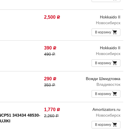
2,500
Hokkaido II
Р
Новосибирск
В корзину
390
Hokkaido II
Р
Новосибирск
490
Р
В корзину
290
Вожди Шмидтовка
Р
Владивосток
350
Р
В корзину
1,770
Amortizators.ru
Р
NCP51 343434 48530-
Новосибирск
2,260
Р
UJIKI
В корзину