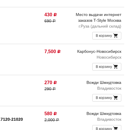
430
Место выдачи интернет
Р
заказов T-Style Москва
690
Р
г.Руза (дальний склад)
В корзину
7,500
Карбонус-Новосибирск
Р
Новосибирск
В корзину
270
Вожди Шмидтовка
Р
Владивосток
290
Р
В корзину
580
Вожди Шмидтовка
Р
17120-21020
Владивосток
2,000
Р
В корзину