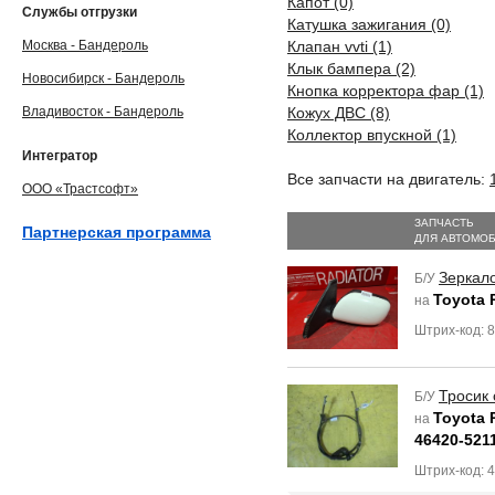
Капот (0)
Службы отгрузки
Катушка зажигания (0)
Москва - Бандероль
Клапан vvti (1)
Клык бампера (2)
Новосибирск - Бандероль
Кнопка корректора фар (1)
Владивосток - Бандероль
Кожух ДВС (8)
Коллектор впускной (1)
Интегратор
Все запчасти на двигатель:
ООО «Трастсофт»
ЗАПЧАСТЬ
Партнерская программа
ДЛЯ АВТОМО
Зеркал
Б/У
Toyota 
на
Штрих-код: 
Тросик 
Б/У
Toyota 
на
46420-521
Штрих-код: 