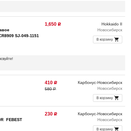
1,650
Hokkaido II
Р
авое
Новосибирск
CR8909 SJ-049-1151
В корзину
всвуйте!
410
Карбонус-Новосибирск
Р
Новосибирск
580
Р
В корзину
230
Карбонус-Новосибирск
Р
0R
FEBEST
Новосибирск
В корзину