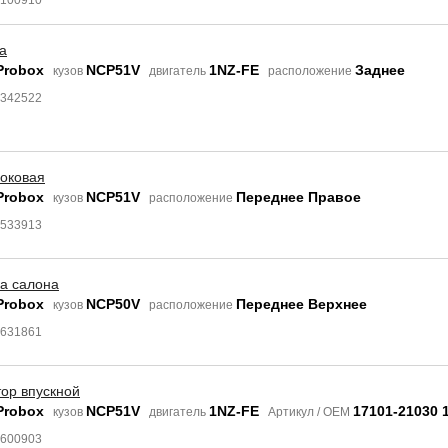
8100910
а
Probox
NCP51V
1NZ-FE
Заднее
кузов
двигатель
расположение
5342522
боковая
Probox
NCP51V
Переднее Правое
кузов
расположение
8533913
а салона
Probox
NCP50V
Переднее Верхнее
кузов
расположение
7631861
ор впускной
Probox
NCP51V
1NZ-FE
17101-21030 
кузов
двигатель
Артикул / OEM
7600903