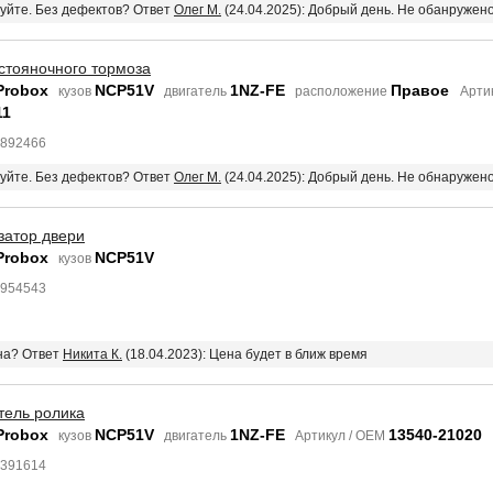
вуйте. Без дефектов? Ответ
Олег М.
(24.04.2025): Добрый день. Не обанружен
стояночного тормоза
Probox
NCP51V
1NZ-FE
Правое
кузов
двигатель
расположение
Арти
11
4892466
вуйте. Без дефектов? Ответ
Олег М.
(24.04.2025): Добрый день. Не обнаружен
затор двери
Probox
NCP51V
кузов
4954543
ена? Ответ
Никита К.
(18.04.2023): Цена будет в ближ время
тель ролика
Probox
NCP51V
1NZ-FE
13540-21020
кузов
двигатель
Артикул / OEM
6391614