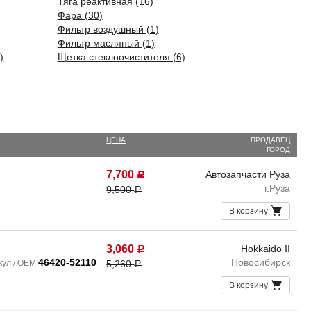
Тяга реактивная (16)
Фара (30)
Фильтр воздушный (1)
Фильтр масляный (1)
)
Щетка стеклоочистителя (6)
ЦЕНА
ПРОДАВЕЦ
ГОРОД
7,700
Автозапчасти Руза
Р
г.Руза
9,500
Р
В корзину
3,060
Hokkaido II
Р
46420-52110
Новосибирск
кул / OEM
5,260
Р
В корзину