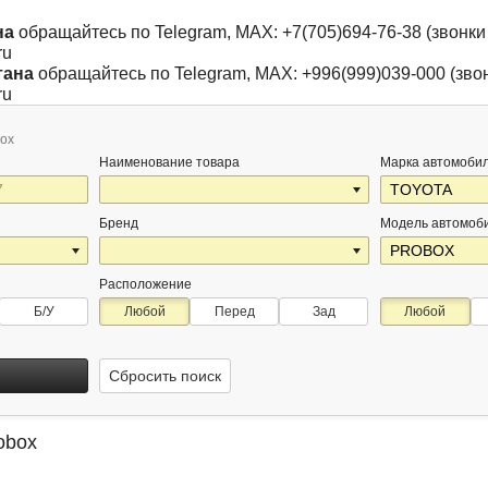
на
обращайтесь по Telegram, MAX: +7(705)694-76-38 (звонки 
ru
тана
обращайтесь по Telegram, MAX: +996(999)039-000 (звон
ru
box
Наименование товара
Марка автомоби
Бренд
Модель автомоб
Расположение
Б/У
Любой
Перед
Зад
Любой
Сбросить поиск
obox