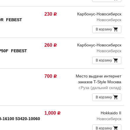
230
Карбонус-Новосибирск
Р
0R
FEBEST
Новосибирск
В корзину
260
Карбонус-Новосибирск
Р
P50F
FEBEST
Новосибирск
В корзину
700
Место выдачи интернет
Р
заказов T-Style Москва
г.Руза (дальний склад)
В корзину
1,000
Hokkaido II
Р
0-16100 53420-10060
Новосибирск
В корзину