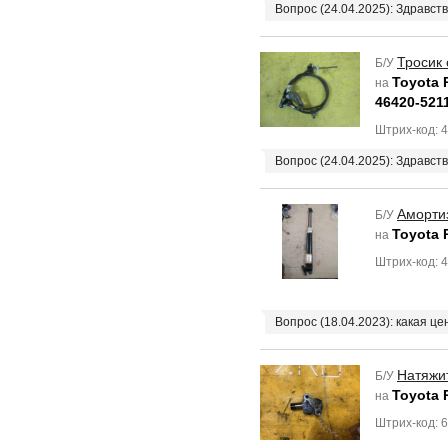
Вопрос (24.04.2025): Здравст
Тросик 
Б/У
Toyota 
на
46420-521
Штрих-код: 
Вопрос (24.04.2025): Здравст
Аморти
Б/У
Toyota 
на
Штрих-код: 
Вопрос (18.04.2023): какая ц
Натяжи
Б/У
Toyota 
на
Штрих-код: 