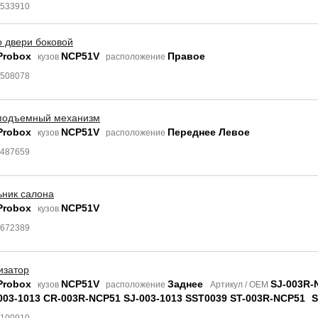
8533910
о двери боковой
Probox
NCP51V
Правое
кузов
расположение
6508078
подъемный механизм
Probox
NCP51V
Переднее Левое
кузов
расположение
6487659
ьник салона
Probox
NCP51V
кузов
4672389
изатор
Probox
NCP51V
Заднее
SJ-003R-
кузов
расположение
Артикул / OEM
003-1013 CR-003R-NCP51 SJ-003-1013 SST0039 ST-003R-NCP51
S