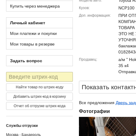
Toyota R
Модель авто
Купить через менеджера
NCP100
Кузов
ПРИ ОТ
Доп. информация
КОМПАН
Личный кабинет
ТОВАРА
Мои платежи и покупки
ЭТО НЕ
УТОЧНЯ
Мои товары в резерве
баклажа
0182843
а/м " Ho
Продавец
Задать вопрос
35 к4
Отправка
Штрих-
код
Показать контакт
Найти товар по штрих-коду
Добавить штрих-код в корзину
Все предложения
Дверь зад
Отчет об отгрузке штрих-кода
Фотографии
Службы отгрузки
Москва - Бандероль