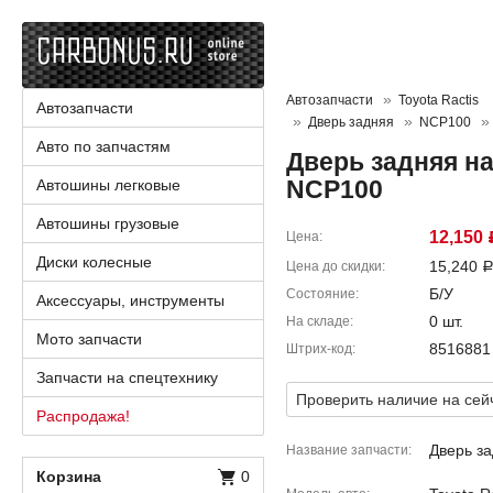
Автозапчасти
Toyota Ractis
Автозапчасти
Дверь задняя
NCP100
Авто по запчастям
Дверь задняя на
NCP100
Автошины легковые
Автошины грузовые
12,150
Цена
Диски колесные
15,240
Цена до скидки
Б/У
Состояние
Аксессуары, инструменты
0 шт.
На складе
Мото запчасти
8516881
Штрих-код
Запчасти на спецтехнику
Проверить наличие на сей
Распродажа!
Дверь за
Название запчасти
Корзина
0