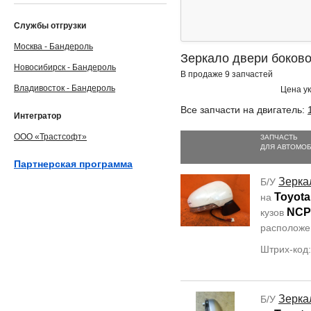
Службы отгрузки
Москва - Бандероль
Зеркало двери боковой
Новосибирск - Бандероль
В продаже 9 запчастей
Владивосток - Бандероль
Цена ук
Все запчасти на двигатель:
Интегратор
ООО «Трастсофт»
ЗАПЧАСТЬ
ДЛЯ АВТОМО
Партнерская программа
Зерка
Б/У
Toyota
на
NCP
кузов
располож
Штрих-код
Зерка
Б/У