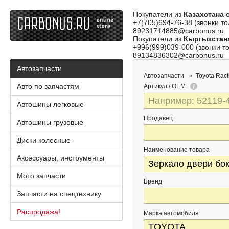
Покупатели из
Казахстана
о
+7(705)694-76-38 (звонки то
89231714885@carbonus.ru
Покупатели из
Кыргызстан
+996(999)039-000 (звонки то
89134836302@carbonus.ru
Автозапчасти
Автозапчасти
Toyota Ract
Авто по запчастям
Артикул / OEM
Автошины легковые
Продавец
Автошины грузовые
Диски колесные
Наименование товара
Аксессуары, инструменты
Мото запчасти
Бренд
Запчасти на спецтехнику
Распродажа!
Марка автомобиля