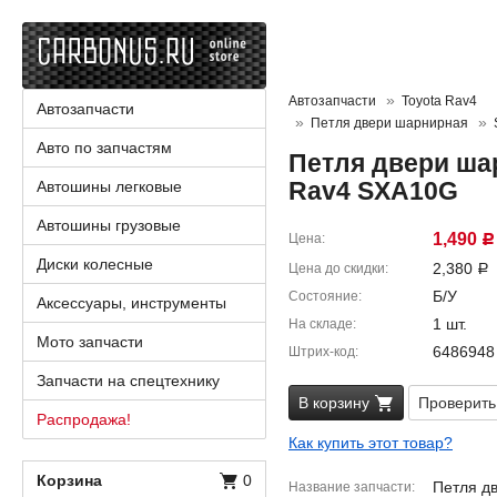
Автозапчасти
Toyota Rav4
Автозапчасти
Петля двери шарнирная
Авто по запчастям
Петля двери ша
Rav4 SXA10G
Автошины легковые
Автошины грузовые
1,490
Цена
Р
Диски колесные
2,380
Цена до скидки
Р
Б/У
Состояние
Аксессуары, инструменты
1 шт.
На складе
Мото запчасти
6486948
Штрих-код
Запчасти на спецтехнику
В корзину
Проверить
Распродажа!
Как купить этот товар?
Корзина
0
Петля д
Название запчасти