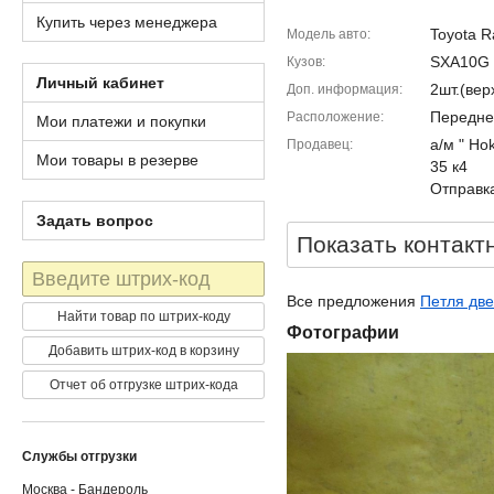
Купить через менеджера
Toyota R
Модель авто
SXA10G
Кузов
Личный кабинет
2шт.(ве
Доп. информация
Передне
Расположение
Мои платежи и покупки
а/м " Ho
Продавец
Мои товары в резерве
35 к4
Отправка
Задать вопрос
Показать контакт
Штрих-
код
Все предложения
Петля две
Найти товар по штрих-коду
Фотографии
Добавить штрих-код в корзину
Отчет об отгрузке штрих-кода
Службы отгрузки
Москва - Бандероль