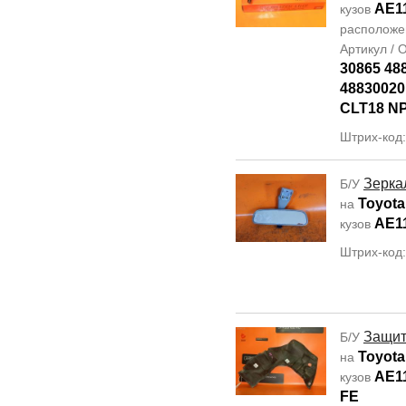
AE1
кузов
располож
Артикул /
30865 48
48830020
CLT18 NP
Штрих-код
Зерка
Б/У
Toyota 
на
AE1
кузов
Штрих-код
Защит
Б/У
Toyota 
на
AE1
кузов
FE