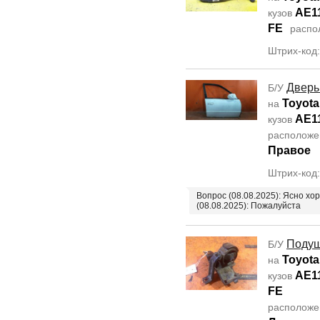
AE1
кузов
FE
распо
Штрих-код
Дверь
Б/У
Toyota 
на
AE1
кузов
располож
Правое
Штрих-код
Вопрос (08.08.2025): Ясно хо
(08.08.2025): Пожалуйста
Подуш
Б/У
Toyota 
на
AE1
кузов
FE
располож