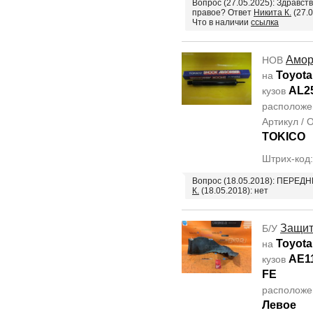
Вопрос (27.05.2025): Здравст
правое? Ответ
Никита К.
(27.0
Что в наличии
ссылка
Амор
НОВ
Toyota 
на
AL2
кузов
располож
Артикул /
TOKICO
Штрих-код
Вопрос (18.05.2018): ПЕРЕ
К.
(18.05.2018): нет
Защит
Б/У
Toyota 
на
AE1
кузов
FE
располож
Левое