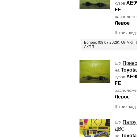
AE9
кузов
FE
располож
Левое
Штрих-код
Вопрос (08.07.2026): От МКП
АКПП
Прив
Б/У
Toyota 
на
AE9
кузов
FE
располож
Левое
Штрих-код
Патру
Б/У
ДВС
Toyota 
на