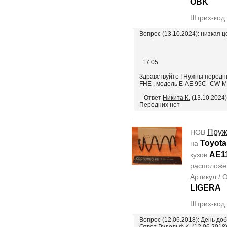
OBK
Штрих-код
Вопрос (13.10.2024): низкая ц
17:05
Здравствуйте ! Нужны передни
FHE , модель E-AE 95C- CW
Ответ
Никита К.
(13.10.2024)
Передних нет
Пруж
НОВ
Toyota 
на
AE1
кузов
располож
Артикул /
LIGERA
Штрих-код
Вопрос (12.06.2018): День д