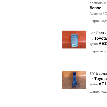
располож
Левое
Артикул /
Штрих-код
Свети
Б/У
Toyota 
на
AE1
кузов
Штрих-код
Барда
Б/У
Toyota 
на
AE1
кузов
Штрих-код