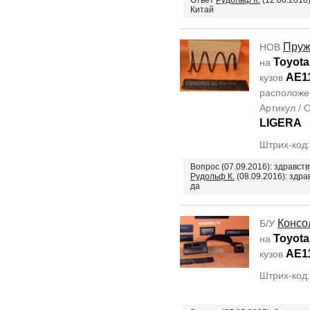
Ответ
Рудольф К.
(12.06.2018
Китай
Пруж
НОВ
Toyota 
на
AE1
кузов
располож
Артикул /
LIGERA
Штрих-код
Вопрос (07.09.2016): здравст
Рудольф К.
(08.09.2016): здра
да
Консо
Б/У
Toyota 
на
AE1
кузов
Штрих-код