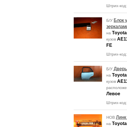
Штрих-код:
Блок 
Б/У
зеркалам
Toyota 
на
AE1
кузов
FE
Штрих-код:
Дверь
Б/У
Toyota 
на
AE1
кузов
располож
Левое
Штрих-код
Линк
НОВ
Toyota 
на