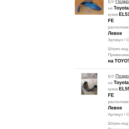
Подкр
Б/У
Toyota 
на
EL5
кузов
FE
располож
Левое
Артикул /
Штрих-код
Применим
на TOYO
Подкр
Б/У
Toyota
на
EL5
кузов
FE
располож
Левое
Артикул /
Штрих-код