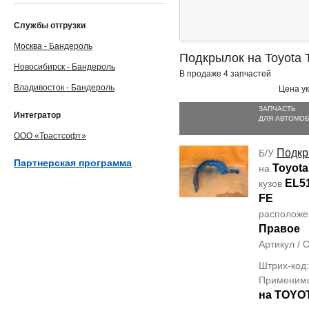
Службы отгрузки
Москва - Бандероль
Подкрылок на Toyota 
Новосибирск - Бандероль
В продаже 4 запчастей
Владивосток - Бандероль
Цена ук
ЗАПЧАСТЬ
Интегратор
ДЛЯ АВТОМО
ООО «Трастсофт»
Подкр
Б/У
Партнерская программа
Toyota 
на
EL5
кузов
FE
располож
Правое
Артикул /
Штрих-код
Применим
на TOYO