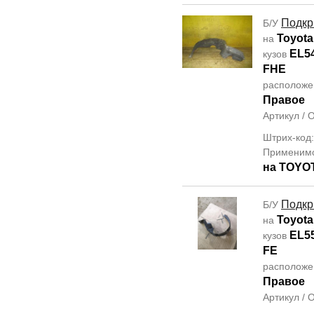
Подкр
Б/У
Toyota
на
EL5
кузов
FHE
располож
Правое
Артикул /
Штрих-код
Применим
на TOYO
Подкр
Б/У
Toyota
на
EL5
кузов
FE
располож
Правое
Артикул /