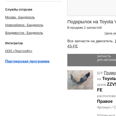
Службы отгрузки
Москва - Бандероль
Подкрылок на Toyota V
Новосибирск - Бандероль
В продаже 2 запчастей
Владивосток - Бандероль
Цена ук
Все запчасти на двигатель:
Интегратор
4S-FE
ООО «Трастсофт»
ЗАПЧАСТЬ
ДЛЯ АВТОМО
Партнерская программа
Подкр
Б/У
Toyota
на
ZZV
кузов
FE
располож
Правое
Артикул /
Штрих-код