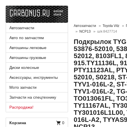
Автозапчасти
Toyota Vitz
Автозапчасти
NCP13
ш/к 8427714
Авто по запчастям
Подкрылок TYG 
53876-52010, 538
Автошины легковые
52012, 8103FL1, 
Автошины грузовые
915.TY11136L, 9
Диски колесные
PTY11123AL, PT
52010, S0218, ST
Аксессуары, инструменты
TYV1-016L-2, ST
Мото запчасти
TYV1-016L-2, TG
TO013061FL, TO
Запчасти на спецтехнику
TY11167AL, TY30
Распродажа!
TY301016L1L00, 
016L-A2, TYYAS9
Корзина
0
NCP13