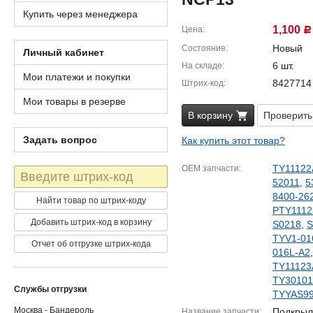
Купить через менеджера
1,100
Цена
Р
Новый
Состояние
Личный кабинет
6 шт.
На складе
Мои платежи и покупки
8427714
Штрих-код
Мои товары в резерве
В корзину
Проверить
Задать вопрос
Как купить этот товар?
TY11122
OEM запчасти
Штрих-
52011
,
5
код
8400-26
Найти товар по штрих-коду
PTY1112
Добавить штрих-код в корзину
S0218
,
S
TYV1-01
Отчет об отгрузке штрих-кода
016L-A2
TY11123
TY30101
Службы отгрузки
TYYAS9
Москва - Бандероль
Подкрыл
Название запчасти