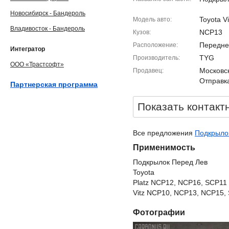
Новосибирск - Бандероль
Toyota Vi
Модель авто
Владивосток - Бандероль
NCP13
Кузов
Передне
Расположение
Интегратор
TYG
Производитель
ООО «Трастсофт»
Московск
Продавец
Отправка
Партнерская программа
Показать контакт
Все предложения
Подкрылок
Применимость
Подкрылок Перед Лев
Toyota
Platz NCP12, NCP16, SCP11
Vitz NCP10, NCP13, NCP15, 
Фотографии