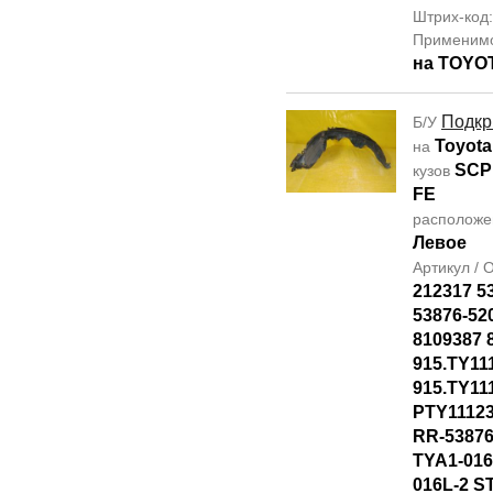
Штрих-код
Применим
на TOYO
Подкр
Б/У
Toyota
на
SCP
кузов
FE
располож
Левое
Артикул /
212317 5
53876-52
8109387 
915.TY11
915.TY11
PTY1112
RR-53876
TYA1-016
016L-2 S