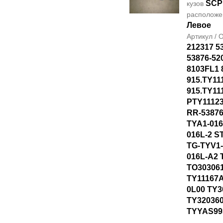
SCP
кузов
располож
Левое
Артикул /
212317 5
53876-52
8103FL1 
915.TY11
915.TY11
PTY1112
RR-53876
TYA1-016
016L-2 S
TG-TYV1-
016L-A2 
TO30306
TY11167A
0L00 TY3
TY320360
TYYAS99