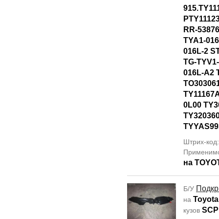
915.TY11
PTY1112
RR-53876
TYA1-016
016L-2 S
TG-TYV1-
016L-A2 
TO30306
TY11167A
0L00 TY3
TY320360
TYYAS99
Штрих-код
Применим
на TOYO
Подкр
Б/У
Toyota
на
SCP
кузов