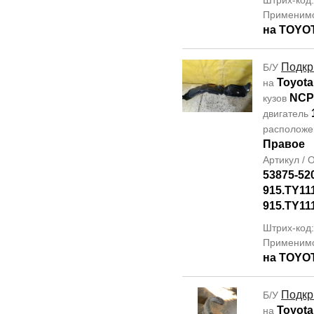
Штрих-код
Применим
на TOYO
Подкр
Б/У
Toyota
на
NCP
кузов
двигатель
располож
Правое
Артикул /
53875-52
915.TY11
915.TY11
Штрих-код
Применим
на TOYO
Подкр
Б/У
Toyota
на