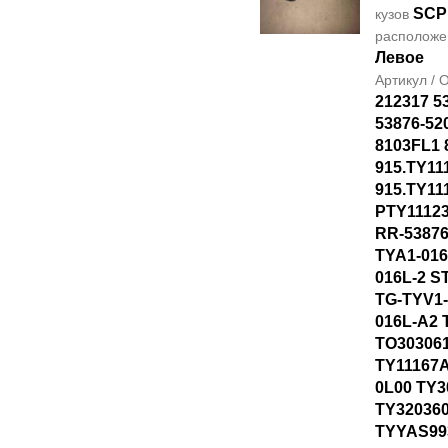
SCP
кузов
располож
Левое
Артикул /
212317 5
53876-52
8103FL1 
915.TY11
915.TY11
PTY1112
RR-53876
TYA1-016
016L-2 S
TG-TYV1-
016L-A2 
TO30306
TY11167A
0L00 TY3
TY320360
TYYAS99