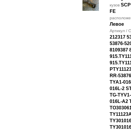
SCP
кузов
FE
располож
Левое
Артикул /
212317 5
53876-52
8109387 
915.TY11
915.TY11
PTY1112
RR-53876
TYA1-016
016L-2 S
TG-TYV1-
016L-A2 
TO30306
TY11123
TY301016
TY30101