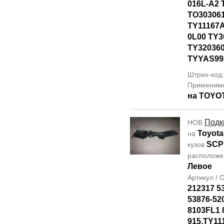
016L-A2 
TO30306
TY11167A
0L00 TY3
TY320360
TYYAS99
Штрих-код
Применим
на TOYO
Подк
НОВ
Toyota
на
SCP
кузов
располож
Левое
Артикул /
212317 5
53876-52
8103FL1 
915.TY11