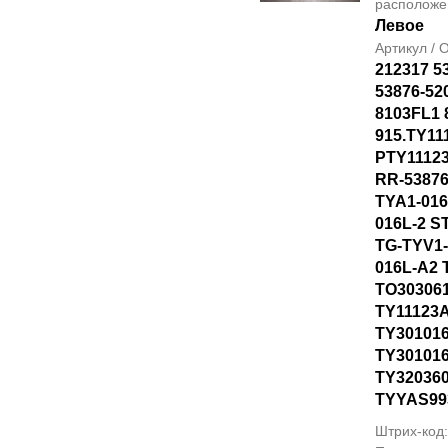
располож
Левое
Артикул /
212317 5
53876-52
8103FL1 
915.TY11
PTY1112
RR-53876
TYA1-016
016L-2 S
TG-TYV1-
016L-A2 
TO30306
TY11123
TY301016
TY30101
TY320360
TYYAS99
Штрих-код