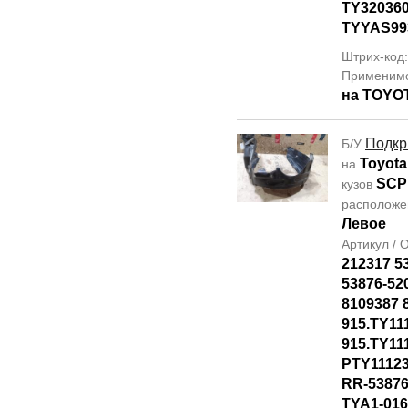
TY320360
TYYAS99
Штрих-код
Применим
на TOYO
Подкр
Б/У
Toyota
на
SCP
кузов
располож
Левое
Артикул /
212317 5
53876-52
8109387 
915.TY11
915.TY11
PTY1112
RR-53876
TYA1-016