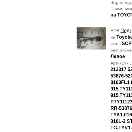
Штрих-код
Применим
на TOYO
Подк
НОВ
Toyota
на
SCP
кузов
располож
Левое
Артикул /
212317 5
53876-52
8103FL1 
915.TY11
915.TY11
PTY1112
RR-53876
TYA1-016
016L-2 S
TG-TYV1-