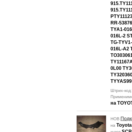
915.TY11
915.TY11
PTY1112
RR-53876
TYA1-016
016L-2 S
TG-TYV1-
016L-A2 
TO30306
TY11167A
0L00 TY3
TY320360
TYYAS99
Штрих-код
Применим
на TOYO
Подк
НОВ
Toyota
на
SCP
кузов