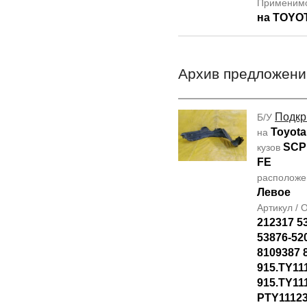
Применим
на TOYO
Архив предложени
Подкр
Б/У
Toyota
на
SCP
кузов
FE
располож
Левое
Артикул /
212317 5
53876-52
8109387 
915.TY11
915.TY11
PTY1112