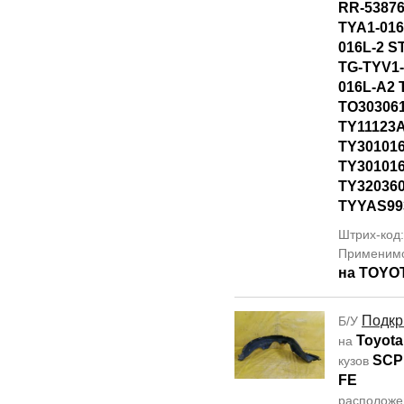
RR-53876
TYA1-016
016L-2 S
TG-TYV1-
016L-A2 
TO30306
TY11123
TY301016
TY30101
TY320360
TYYAS99
Штрих-код
Применим
на TOYO
Подкр
Б/У
Toyota
на
SCP
кузов
FE
располож