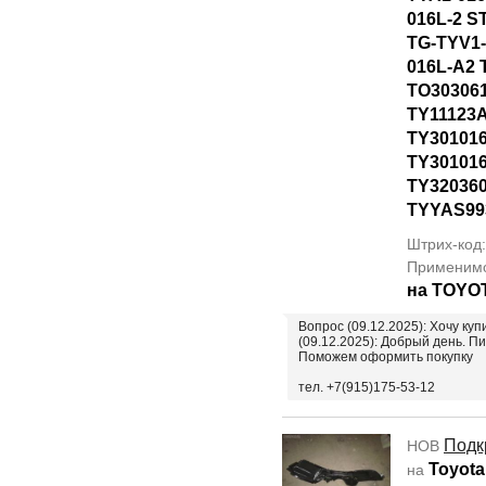
016L-2 S
TG-TYV1-
016L-A2 
TO30306
TY11123
TY301016
TY30101
TY320360
TYYAS99
Штрих-код
Применим
на TOYO
Вопрос (09.12.2025): Хочу куп
(09.12.2025): Добрый день. П
Поможем оформить покупку
тел. +7(915)175-53-12
Подк
НОВ
Toyota
на