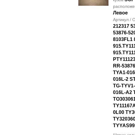
располож
Левое
Артикул /
212317 5
53876-52
8103FL1 
915.TY11
915.TY11
PTY1112
RR-53876
TYA1-016
016L-2 S
TG-TYV1-
016L-A2 
TO30306
TY11167A
0L00 TY3
TY320360
TYYAS99