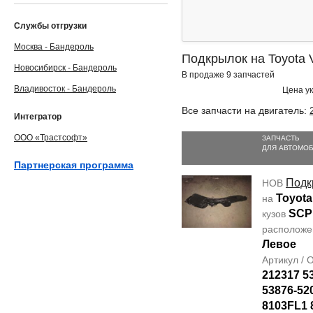
Службы отгрузки
Москва - Бандероль
Подкрылок на Toyota 
Новосибирск - Бандероль
В продаже 9 запчастей
Владивосток - Бандероль
Цена ук
Все запчасти на двигатель:
Интегратор
ООО «Трастсофт»
ЗАПЧАСТЬ
ДЛЯ АВТОМО
Партнерская программа
Подк
НОВ
Toyota
на
SCP
кузов
располож
Левое
Артикул /
212317 5
53876-52
8103FL1 