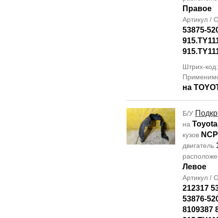
Правое
Артикул /
53875-52
915.TY11
915.TY11
Штрих-код
Применим
на TOYO
Подкр
Б/У
Toyota
на
NCP
кузов
двигатель
располож
Левое
Артикул /
212317 5
53876-52
8109387 