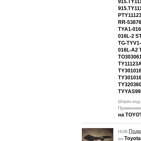
915.TY11
915.TY11
PTY1112
RR-53876
TYA1-016
016L-2 S
TG-TYV1-
016L-A2 
TO30306
TY11123
TY301016
TY30101
TY320360
TYYAS99
Штрих-код
Применим
на TOYO
Подк
НОВ
Toyota
на