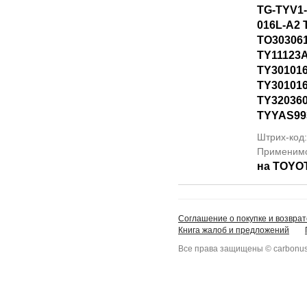
TG-TYV1-
016L-A2 
TO30306
TY11123
TY301016
TY30101
TY320360
TYYAS99
Штрих-код
Применим
на TOYO
Соглашение о покупке и возврат
Книга жалоб и предложений
Все права защищены © carbonus