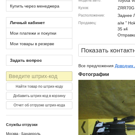
Toyota V
Модель авто
Купить через менеджера
ZRR70G
Кузов
Заднее 
Расположение
Личный кабинет
а/м " Ho
Продавец
35 к4
Мои платежи и покупки
Отправка
Мои товары в резерве
Показать контакт
Задать вопрос
Все предложения
Доводчик 
Штрих-
Фотографии
код
Найти товар по штрих-коду
Добавить штрих-код в корзину
Отчет об отгрузке штрих-кода
Службы отгрузки
Москва - Бандероль