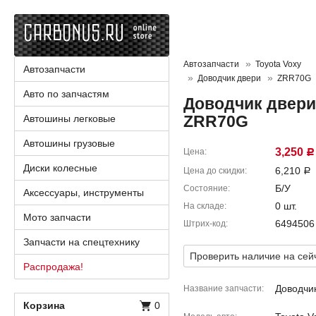
Автозапчасти
Toyota Voxy
Автозапчасти
Доводчик двери
ZRR70G
Авто по запчастям
Доводчик двери 
ZRR70G
Автошины легковые
Автошины грузовые
3,250
Цена
Р
Диски колесные
6,210
Цена до скидки
Р
Б/У
Состояние
Аксессуары, инструменты
0 шт.
На складе
Мото запчасти
6494506
Штрих-код
Запчасти на спецтехнику
Проверить наличие на сей
Распродажа!
Доводчи
Название запчасти
Корзина
0