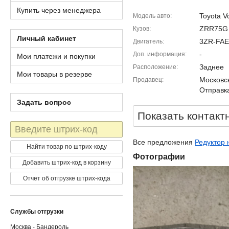
Купить через менеджера
Toyota V
Модель авто
ZRR75G
Кузов
Личный кабинет
3ZR-FAE
Двигатель
-
Доп. информация
Мои платежи и покупки
Заднее
Расположение
Мои товары в резерве
Московск
Продавец
Отправка
Задать вопрос
Показать контакт
Штрих-
код
Все предложения
Редуктор 
Найти товар по штрих-коду
Фотографии
Добавить штрих-код в корзину
Отчет об отгрузке штрих-кода
Службы отгрузки
Москва - Бандероль