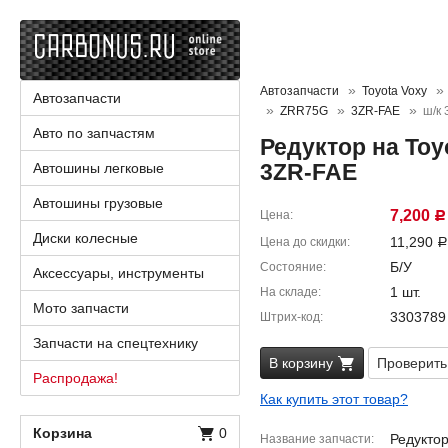
Автозапчасти
Toyota Voxy
Автозапчасти
ZRR75G
3ZR-FAE
ш/к
Авто по запчастям
Редуктор на Toy
3ZR-FAE
Автошины легковые
Автошины грузовые
7,200
Цена
Р
Диски колесные
11,290
Цена до скидки
Р
Б/У
Состояние
Аксессуары, инструменты
1 шт.
На складе
Мото запчасти
3303789
Штрих-код
Запчасти на спецтехнику
В корзину
Проверить
Распродажа!
Как купить этот товар?
Корзина
0
Редукто
Название запчасти