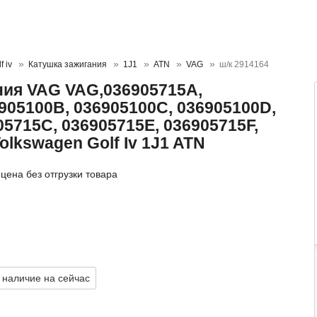
 iv
Катушка зажигания
1J1
ATN
VAG
ш/к 2914164
ния VAG VAG,036905715A,
905100B, 036905100C, 036905100D,
05715C, 036905715E, 036905715F,
olkswagen Golf Iv 1J1 ATN
цена без отгрузки товара
 наличие на сейчас