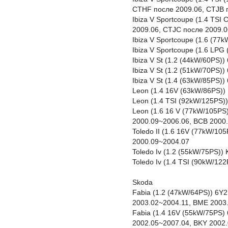
CTHF после 2009.06, CTJB 
Ibiza V Sportcoupe (1.4 TS
2009.06, CTJC после 2009.0
Ibiza V Sportcoupe (1.6 (77
Ibiza V Sportcoupe (1.6 LP
Ibiza V St (1.2 (44kW/60PS)
Ibiza V St (1.2 (51kW/70PS)
Ibiza V St (1.4 (63kW/85PS)
Leon (1.4 16V (63kW/86PS)
Leon (1.4 TSI (92kW/125PS)
Leon (1.6 16 V (77kW/105PS
2000.09~2006.06, BCB 2000
Toledo II (1.6 16V (77kW/1
2000.09~2004.07
Toledo Iv (1.2 (55kW/75PS)
Toledo Iv (1.4 TSI (90kW/1
Skoda
Fabia (1.2 (47kW/64PS)) 6Y
2003.02~2004.11, BME 2003
Fabia (1.4 16V (55kW/75PS) 
2002.05~2007.04, BKY 2002.