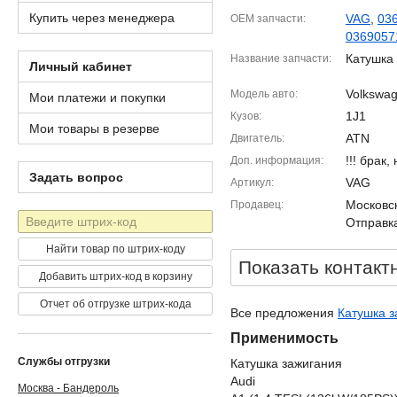
Купить через менеджера
VAG
,
03
OEM запчасти
0369057
Катушка
Название запчасти
Личный кабинет
Volkswag
Модель авто
Мои платежи и покупки
1J1
Кузов
Мои товары в резерве
ATN
Двигатель
!!! брак
Доп. информация
Задать вопрос
VAG
Артикул
Московск
Продавец
Штрих-
Отправка
код
Найти товар по штрих-коду
Показать контакт
Добавить штрих-код в корзину
Отчет об отгрузке штрих-кода
Все предложения
Катушка з
Применимость
Службы отгрузки
Катушка зажигания
Audi
Москва - Бандероль