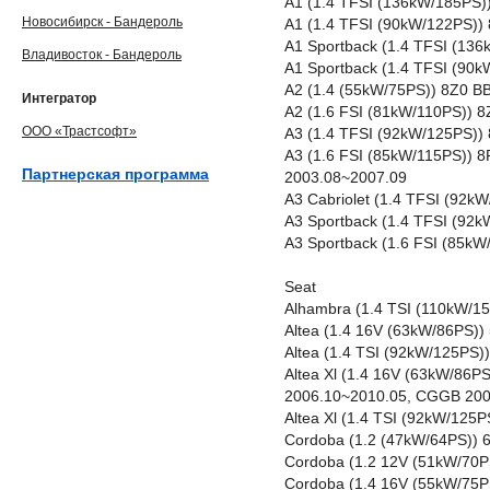
A1 (1.4 TFSI (136kW/185PS)
Новосибирск - Бандероль
A1 (1.4 TFSI (90kW/122PS))
A1 Sportback (1.4 TFSI (13
Владивосток - Бандероль
A1 Sportback (1.4 TFSI (90
A2 (1.4 (55kW/75PS)) 8Z0 B
Интегратор
A2 (1.6 FSI (81kW/110PS)) 
ООО «Трастсофт»
A3 (1.4 TFSI (92kW/125PS)
A3 (1.6 FSI (85kW/115PS)) 
Партнерская программа
2003.08~2007.09
A3 Cabriolet (1.4 TFSI (92
A3 Sportback (1.4 TFSI (92
A3 Sportback (1.6 FSI (85k
Seat
Alhambra (1.4 TSI (110kW/1
Altea (1.4 16V (63kW/86PS
Altea (1.4 TSI (92kW/125PS
Altea Xl (1.4 16V (63kW/86
2006.10~2010.05, CGGB 200
Altea Xl (1.4 TSI (92kW/12
Cordoba (1.2 (47kW/64PS))
Cordoba (1.2 12V (51kW/70P
Cordoba (1.4 16V (55kW/75P