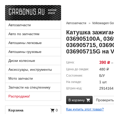
Автозапчасти
Volkswagen Golf
Автозапчасти
Катушка зажига
Авто по запчастям
036905100A, 036
Автошины легковые
036905715, 0369
036905715G на V
Автошины грузовые
Диски колесные
390
Цена
– 
Р
480
Аксессуары, инструменты
Цена до скидки
Р
Б/У
Состояние
Мото запчасти
1 шт.
На складе
Запчасти на спецтехнику
2914164
Штрих-код
Распродажа!
В корзину
Проверить
Как купить этот товар?
Корзина
0