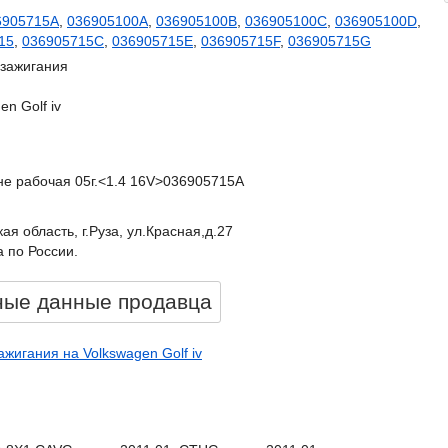
6905715A
,
036905100A
,
036905100B
,
036905100C
,
036905100D
,
15
,
036905715C
,
036905715E
,
036905715F
,
036905715G
 зажигания
en Golf iv
, не рабочая 05г.<1.4 16V>036905715A
ая область, г.Руза, ул.Красная,д.27
 по России.
ные данные продавцa
ажигания на Volkswagen Golf iv