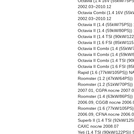
Octavia (1.4 16V (55kW/75P
2002.03~2010.12
Octavia Combi (1.4 16V (55
2002.03~2010.12
Octavia II (1.4 (55kW/75PS)
Octavia II (1.4 (59kW/80PS
Octavia II (1.4 TSI (90kW/1
Octavia II (1.6 FSI (85kW/1
Octavia II Combi (1.4 (55kW
Octavia II Combi (1.4 (59k
Octavia II Combi (1.4 TSI (
Octavia II Combi (1.6 FSI (
Rapid (1.6 (77kW/105PS)) N
Roomster (1.2 (47kW/64PS))
Roomster (1.2 (51kW/70PS))
2007.01, CGPA после 2007.
Roomster (1.4 (63kW/86PS)
2006.09, CGGB после 2006.
Roomster (1.6 (77kW/105PS)
2006.09, CFNA после 2006.
Superb II (1.4 TSI (92kW/1
CAXC после 2008.07
Yeti (1.4 TSI (90kW/122PS))