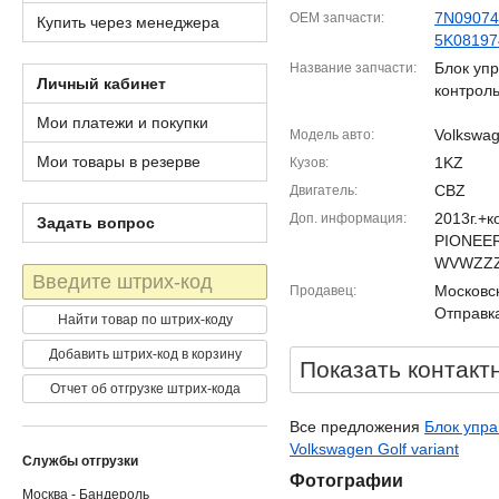
7N0907
OEM запчасти
Купить через менеджера
5K0819
Блок уп
Название запчасти
Личный кабинет
контрол
Мои платежи и покупки
Volkswag
Модель авто
Мои товары в резерве
1KZ
Кузов
CBZ
Двигатель
2013г.+
Доп. информация
Задать вопрос
PIONEER
WVWZZZ
Штрих-
Московск
Продавец
код
Отправка
Найти товар по штрих-коду
Добавить штрих-код в корзину
Показать контакт
Отчет об отгрузке штрих-кода
Все предложения
Блок упра
Volkswagen Golf variant
Службы отгрузки
Фотографии
Москва - Бандероль