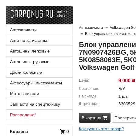
Автозапчасти
Volkswagen Golf
Автозапчасти
Блок управления климаткон
Авто по запчастям
Блок управлени
7N0907426BG, 5
Автошины легковые
5K0858063E, 5K
Автошины грузовые
Volkswagen Golf
Диски колесные
9,000
Цена
Р
Аксессуары, инструменты
Б/У
Состояние
Мото запчасти
1 шт.
На складе
3306529
Запчасти на спецтехнику
Штрих-код
Распродажа!
В корзину
Проверить
Как купить этот товар?
Корзина
0