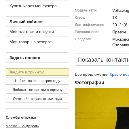
Купить через менеджера
Volkswag
Модель авто
1K
Кузов
Личный кабинет
2012г.(
Доп. информация
Мои платежи и покупки
Правое
Расположение
Московск
Продавец
Мои товары в резерве
Отправка
Задать вопрос
Показать контакт
Штрих-
Все предложения
Крыло пер
код
Найти товар по штрих-коду
Фотографии
Добавить штрих-код в корзину
Отчет об отгрузке штрих-кода
Службы отгрузки
Москва - Бандероль