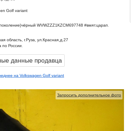
en Golf variant
6 поколение)чёрный WVWZZZ1KZCM697748 #вмят.царап.
ая область, г.Руза, ул.Красная,д.27
 по России.
ные данные продавцa
еднее на Volkswagen Golf variant
Запросить дополнительное фото