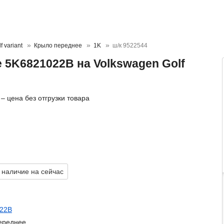
 variant
Крыло переднее
1K
ш/к 9522544
 5K6821022B на Volkswagen Golf
– цена без отгрузки товара
 наличие на сейчас
22B
ереднее