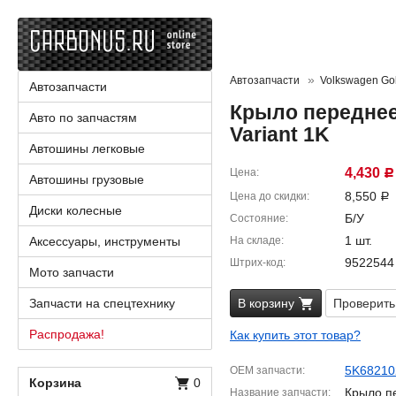
Автозапчасти
Volkswagen Golf
Автозапчасти
Крыло переднее
Авто по запчастям
Variant 1K
Автошины легковые
4,430
Цена
Р
Автошины грузовые
8,550
Цена до скидки
Р
Диски колесные
Б/У
Состояние
1 шт.
Аксессуары, инструменты
На складе
9522544
Штрих-код
Мото запчасти
Запчасти на спецтехнику
В корзину
Проверить
Распродажа!
Как купить этот товар?
5K68210
OEM запчасти
Корзина
0
Крыло п
Название запчасти