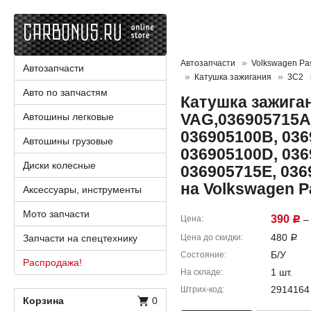
Автозапчасти
Volkswagen Pa
Автозапчасти
Катушка зажигания
3C2
Авто по запчастям
Катушка зажига
VAG,036905715A
Автошины легковые
036905100B, 036
Автошины грузовые
036905100D, 036
Диски колесные
036905715E, 036
на Volkswagen 
Аксессуары, инструменты
Мото запчасти
390
Цена
– 
Р
480
Запчасти на спецтехнику
Цена до скидки
Р
Б/У
Состояние
Распродажа!
1 шт.
На складе
2914164
Штрих-код
Корзина
0