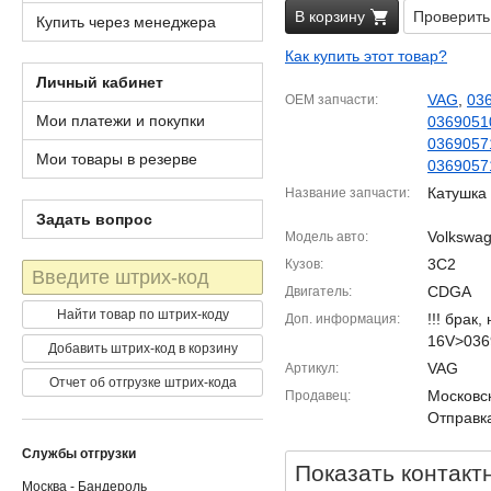
В корзину
Проверить
Купить через менеджера
Как купить этот товар?
Личный кабинет
VAG
,
03
OEM запчасти
Мои платежи и покупки
0369051
0369057
Мои товары в резерве
036905
Катушка
Название запчасти
Задать вопрос
Volkswag
Модель авто
3C2
Кузов
Штрих-
код
CDGA
Двигатель
Найти товар по штрих-коду
!!! брак,
Доп. информация
16V>036
Добавить штрих-код в корзину
VAG
Артикул
Отчет об отгрузке штрих-кода
Московск
Продавец
Отправка
Службы отгрузки
Показать контакт
Москва - Бандероль