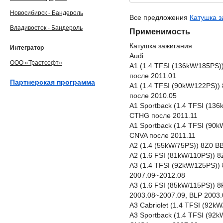
Новосибирск - Бандероль
Все предложения
Катушка з
Владивосток - Бандероль
Применимость
Катушка зажигания
Интегратор
Audi
ООО «Трастсофт»
A1 (1.4 TFSI (136kW/185PS
после 2011.01
Партнерская программа
A1 (1.4 TFSI (90kW/122PS))
после 2010.05
A1 Sportback (1.4 TFSI (13
CTHG после 2011.11
A1 Sportback (1.4 TFSI (90
CNVA после 2011.11
A2 (1.4 (55kW/75PS)) 8Z0 B
A2 (1.6 FSI (81kW/110PS)) 
A3 (1.4 TFSI (92kW/125PS)
2007.09~2012.08
A3 (1.6 FSI (85kW/115PS)) 
2003.08~2007.09, BLP 2003
A3 Cabriolet (1.4 TFSI (92
A3 Sportback (1.4 TFSI (92