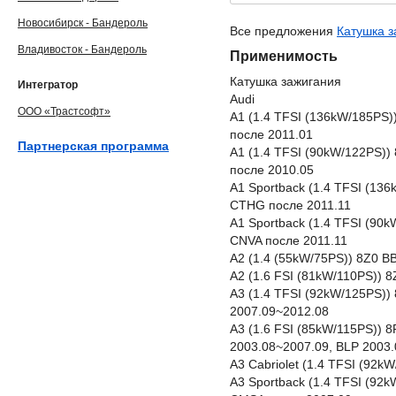
Новосибирск - Бандероль
Все предложения
Катушка з
Владивосток - Бандероль
Применимость
Катушка зажигания
Интегратор
Audi
ООО «Трастсофт»
A1 (1.4 TFSI (136kW/185PS
после 2011.01
Партнерская программа
A1 (1.4 TFSI (90kW/122PS))
после 2010.05
A1 Sportback (1.4 TFSI (13
CTHG после 2011.11
A1 Sportback (1.4 TFSI (90
CNVA после 2011.11
A2 (1.4 (55kW/75PS)) 8Z0 B
A2 (1.6 FSI (81kW/110PS)) 
A3 (1.4 TFSI (92kW/125PS)
2007.09~2012.08
A3 (1.6 FSI (85kW/115PS)) 
2003.08~2007.09, BLP 2003
A3 Cabriolet (1.4 TFSI (92
A3 Sportback (1.4 TFSI (92