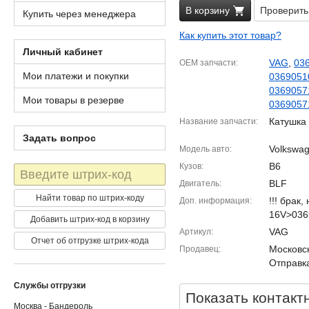
В корзину
Проверить
Купить через менеджера
Как купить этот товар?
Личный кабинет
VAG
,
03
OEM запчасти
Мои платежи и покупки
0369051
0369057
Мои товары в резерве
036905
Катушка
Название запчасти
Задать вопрос
Volkswag
Модель авто
B6
Кузов
Штрих-
код
BLF
Двигатель
Найти товар по штрих-коду
!!! брак,
Доп. информация
16V>036
Добавить штрих-код в корзину
VAG
Артикул
Отчет об отгрузке штрих-кода
Московск
Продавец
Отправка
Службы отгрузки
Показать контакт
Москва - Бандероль