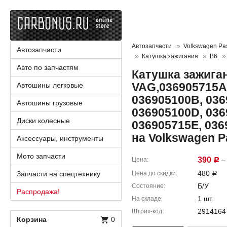
Автозапчасти
Volkswagen Pa
Автозапчасти
Катушка зажигания
B6
Авто по запчастям
Катушка зажига
VAG,036905715A
Автошины легковые
036905100B, 036
Автошины грузовые
036905100D, 036
Диски колесные
036905715E, 036
на Volkswagen P
Аксессуары, инструменты
Мото запчасти
390
Цена
– 
Р
480
Запчасти на спецтехнику
Цена до скидки
Р
Б/У
Состояние
Распродажа!
1 шт.
На складе
2914164
Штрих-код
Корзина
0