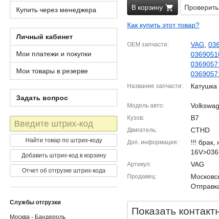
В корзину
Проверить
Купить через менеджера
Как купить этот товар?
Личный кабинет
VAG
,
03
OEM запчасти
Мои платежи и покупки
0369051
0369057
Мои товары в резерве
036905
Катушка
Название запчасти
Задать вопрос
Volkswag
Модель авто
B7
Кузов
Штрих-
код
CTHD
Двигатель
Найти товар по штрих-коду
!!! брак,
Доп. информация
16V>036
Добавить штрих-код в корзину
VAG
Артикул
Отчет об отгрузке штрих-кода
Московск
Продавец
Отправка
Службы отгрузки
Показать контакт
Москва - Бандероль