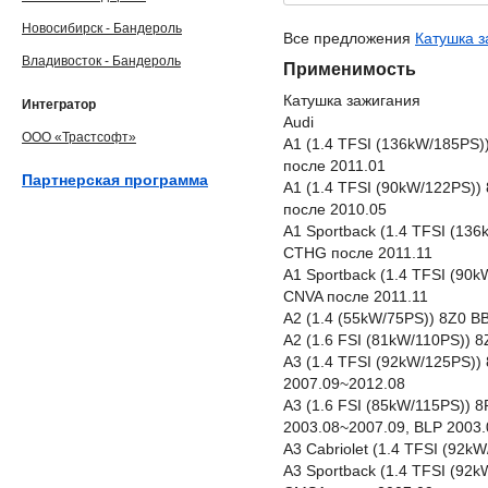
Новосибирск - Бандероль
Все предложения
Катушка з
Владивосток - Бандероль
Применимость
Катушка зажигания
Интегратор
Audi
ООО «Трастсофт»
A1 (1.4 TFSI (136kW/185PS
после 2011.01
Партнерская программа
A1 (1.4 TFSI (90kW/122PS))
после 2010.05
A1 Sportback (1.4 TFSI (13
CTHG после 2011.11
A1 Sportback (1.4 TFSI (90
CNVA после 2011.11
A2 (1.4 (55kW/75PS)) 8Z0 B
A2 (1.6 FSI (81kW/110PS)) 
A3 (1.4 TFSI (92kW/125PS)
2007.09~2012.08
A3 (1.6 FSI (85kW/115PS)) 
2003.08~2007.09, BLP 2003
A3 Cabriolet (1.4 TFSI (92
A3 Sportback (1.4 TFSI (92