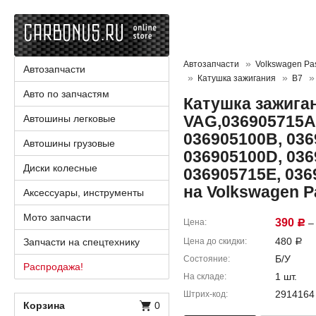
Автозапчасти
Volkswagen Pa
Автозапчасти
Катушка зажигания
B7
Авто по запчастям
Катушка зажига
VAG,036905715A
Автошины легковые
036905100B, 036
Автошины грузовые
036905100D, 036
Диски колесные
036905715E, 036
на Volkswagen 
Аксессуары, инструменты
Мото запчасти
390
Цена
– 
Р
480
Запчасти на спецтехнику
Цена до скидки
Р
Б/У
Состояние
Распродажа!
1 шт.
На складе
2914164
Штрих-код
Корзина
0