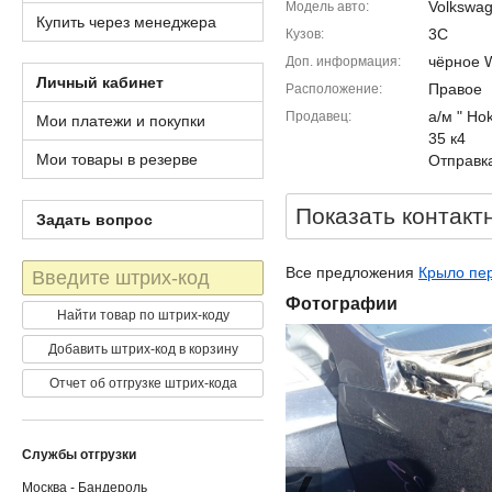
Volkswag
Модель авто
Купить через менеджера
3C
Кузов
чёрное 
Доп. информация
Личный кабинет
Правое
Расположение
а/м " Ho
Продавец
Мои платежи и покупки
35 к4
Мои товары в резерве
Отправка
Показать контакт
Задать вопрос
Штрих-
Все предложения
Крыло пер
код
Фотографии
Найти товар по штрих-коду
Добавить штрих-код в корзину
Отчет об отгрузке штрих-кода
Службы отгрузки
Москва - Бандероль