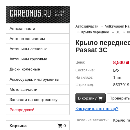
Автозапчасти
Volkswagen Pa
Автозапчасти
Крыло переднее
3C
ш
Авто по запчастям
Крыло переднее
Passat 3C
Автошины легковые
Автошины грузовые
8,500
Цена
Р
Диски колесные
Б/У
Состояние
1 шт.
На складе
Аксессуары, инструменты
8537919
Штрих-код
Мото запчасти
В корзину
Проверить
Запчасти на спецтехнику
Как купить этот товар?
Распродажа!
Крыло п
Название запчасти
Корзина
0