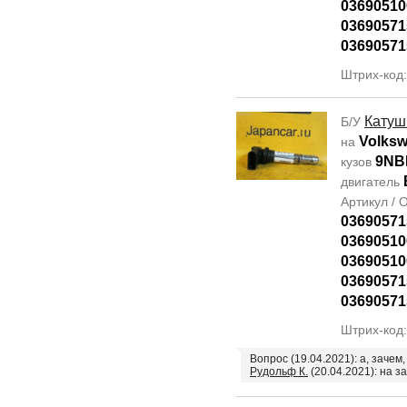
03690510
03690571
03690571
Штрих-код
Катуш
Б/У
Volksw
на
9NB
кузов
двигатель
Артикул /
03690571
03690510
03690510
03690571
03690571
Штрих-код
Вопрос (19.04.2021): а, заче
Рудольф К.
(20.04.2021): на з