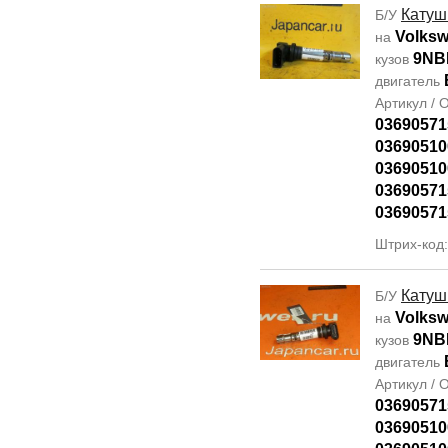
Катуш
Б/У
Volksw
на
9NB
кузов
двигатель
Артикул /
03690571
03690510
03690510
03690571
03690571
Штрих-код
Катуш
Б/У
Volksw
на
9NB
кузов
двигатель
Артикул /
03690571
03690510