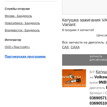
Службы отгрузки
Москва - Бандероль
Катушка зажигания VA
Новосибирск - Бандероль
Variant
В продаже 4 запчастей
Владивосток - Бандероль
Цена ук
Интегратор
Все запчасти на двигатель:
CAX
,
CAXA
ООО «Трастсофт»
Партнерская программа
ЗАПЧАСТЬ
ДЛЯ АВТОМО
Катуш
Б/У
Volksw
на
9NB
кузов
двигатель
Артикул /
03690571
03690510