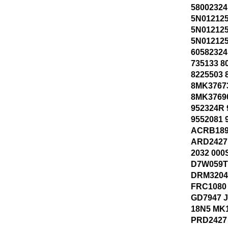
58002324
5N01212
5N01212
5N012125
60582324
735133 8
8225503 
8MK3767
8MK37690
952324R 
9552081 
ACRB189
ARD2427
2032 000
D7W059T
DRM32046
FRC1080
GD7947 
18N5 MK
PRD2427