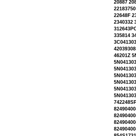
20887 20
22183750
22648F 2
2340332 
312643P
335814 3
3C04130
42039308
46201Z 
5N04130
5N04130
5N04130
5N04130
5N04130
5N041303
742248SP
82490400
82490400
82490400
82490400
854S1731