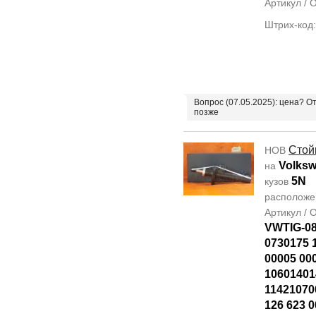
Артикул /
Штрих-код:
Вопрос (07.05.2025): цена? О
позже
Стой
НОВ
Volksw
на
5N
кузов
располож
Артикул /
VWTIG-0
0730175 
00005 00
10601401
11421070
126 623 