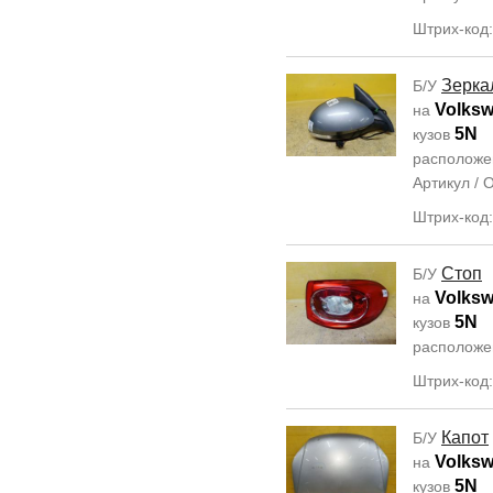
Штрих-код
Зерка
Б/У
Volksw
на
5N
кузов
располож
Артикул /
Штрих-код
Стоп
Б/У
Volksw
на
5N
кузов
располож
Штрих-код
Капот
Б/У
Volksw
на
5N
кузов