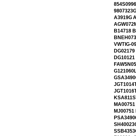
854S0996
9807323
A3919G A
AGW072M
B14718 
BNEH073
VWTIG-09
DG02179
DG10121
FAW5N05
G121060
GSA3490
JGT1014
JGT1016
KSA811S
MA00751
MJ00751
PSA3490
SH40023G
SSB4353