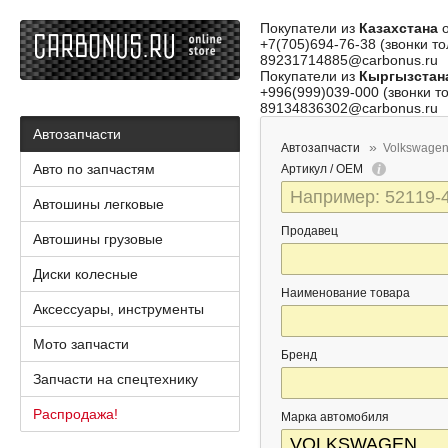
Покупатели из
Казахстана
о
+7(705)694-76-38 (звонки то
89231714885@carbonus.ru
Покупатели из
Кыргызстан
+996(999)039-000 (звонки то
89134836302@carbonus.ru
Автозапчасти
Автозапчасти
Volkswagen
Авто по запчастям
Артикул / OEM
Автошины легковые
Продавец
Автошины грузовые
Диски колесные
Наименование товара
Аксессуары, инструменты
Мото запчасти
Бренд
Запчасти на спецтехнику
Распродажа!
Марка автомобиля