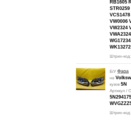
RB1605 
STR0259 
VCS1478
VW0006 
VW2324 
VWA2324
WG17234
WK13272
Штрих-код
Фара
Б/У
Volksw
на
5N
кузов
Артикул /
5N29417
WVGZZZ
Штрих-код