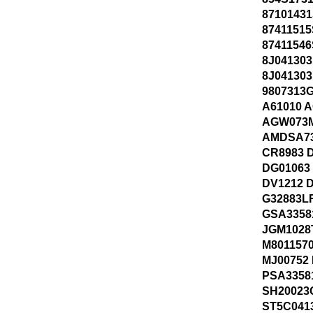
8710143
8741151
8741154
8J041303
8J041303
9807313
A61010 
AGW073M
AMDSA73
CR8983 
DG01063
DV1212 D
G32883L
GSA3358
JGM1028
M801157
MJ00752
PSA3358
SH20023
ST5C041