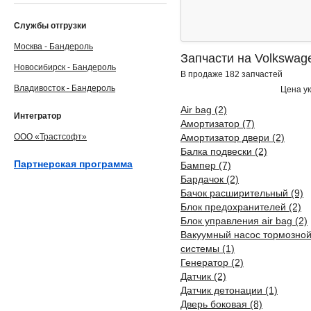
Службы отгрузки
Москва - Бандероль
Запчасти на Volkswag
Новосибирск - Бандероль
В продаже 182 запчастей
Владивосток - Бандероль
Цена ук
Air bag (2)
Интегратор
Амортизатор (7)
ООО «Трастсофт»
Амортизатор двери (2)
Балка подвески (2)
Партнерская программа
Бампер (7)
Бардачок (2)
Бачок расширительный (9)
Блок предохранителей (2)
Блок управления air bag (2)
Вакуумный насос тормозно
системы (1)
Генератор (2)
Датчик (2)
Датчик детонации (1)
Дверь боковая (8)