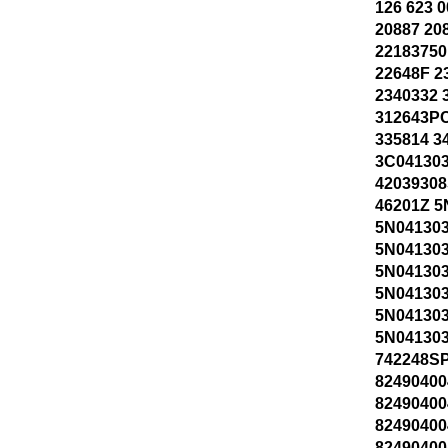
126 623 
20887 20
22183750
22648F 2
2340332 
312643P
335814 3
3C04130
42039308
46201Z 
5N04130
5N04130
5N04130
5N04130
5N04130
5N041303
742248SP
82490400
82490400
82490400
82490400