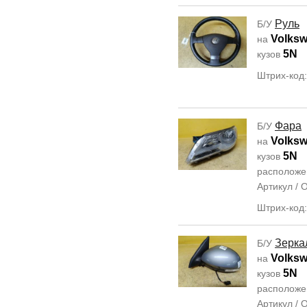
Руль
Б/У
Volksw
на
5N
кузов
Штрих-код
Фара
Б/У
Volksw
на
5N
кузов
располож
Артикул /
Штрих-код
Зерка
Б/У
Volksw
на
5N
кузов
располож
Артикул /