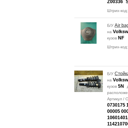
Z00336
Штрих-код
Air ba
Б/У
Volksw
на
NF
кузов
Штрих-код
Стойк
Б/У
Volksw
на
5N
кузов
располож
Артикул /
0730175 
00005 00
10601401
11421070