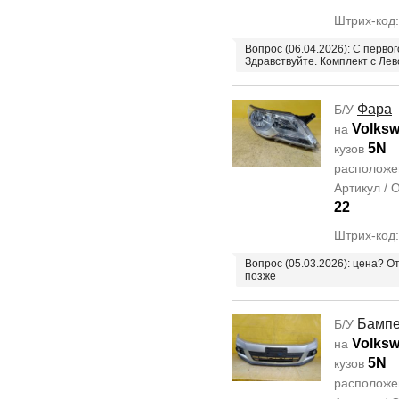
Штрих-код
Вопрос (06.04.2026): С перво
Здравствуйте. Комплект с Лев
Фара
Б/У
Volksw
на
5N
кузов
располож
Артикул /
22
Штрих-код
Вопрос (05.03.2026): цена? О
позже
Бамп
Б/У
Volksw
на
5N
кузов
располож