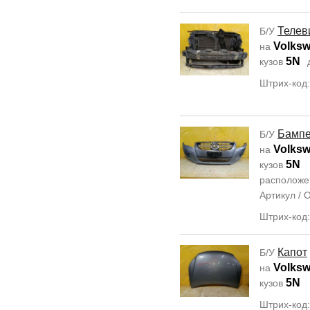
Телев
Б/У
Volksw
на
5N
кузов
Штрих-код
Бамп
Б/У
Volksw
на
5N
кузов
располож
Артикул /
Штрих-код
Капот
Б/У
Volksw
на
5N
кузов
Штрих-код