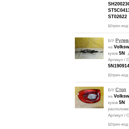
SH20023
ST5C041
ST02622
Штрих-код
Рулев
Б/У
Volksw
на
5N
кузов
Артикул /
5N19091
Штрих-код
Стоп
Б/У
Volksw
на
5N
кузов
располож
Артикул /
Штрих-код