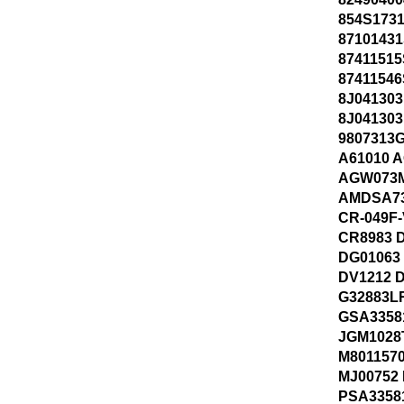
854S1731
8710143
8741151
8741154
8J041303
8J041303
9807313
A61010 
AGW073M
AMDSA73
CR-049F-
CR8983 
DG01063
DV1212 D
G32883L
GSA3358
JGM1028
M801157
MJ00752
PSA3358