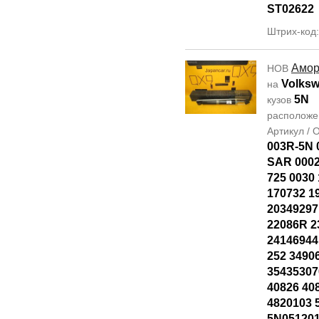
ST02622
Штрих-код
Амор
НОВ
Volksw
на
5N
кузов
располож
Артикул /
003R-5N 
SAR 0002
725 0030
170732 1
20349297
22086R 2
24146944
252 3490
35435307
40826 40
4820103 
5N05120