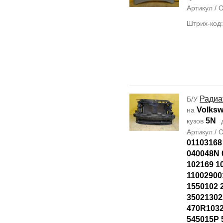
Артикул /
Штрих-код
Радиа
Б/У
Volksw
на
5N
кузов
Артикул /
01103168
040048N 
102169 1
11002900
1550102 
35021302
470R103
545015P 