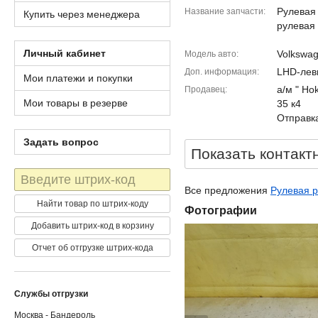
Рулевая 
Название запчасти
Купить через менеджера
рулевая
Личный кабинет
Volkswag
Модель авто
LHD-лев
Доп. информация
Мои платежи и покупки
а/м " Ho
Продавец
Мои товары в резерве
35 к4
Отправка
Задать вопрос
Показать контакт
Штрих-
код
Все предложения
Рулевая р
Найти товар по штрих-коду
Фотографии
Добавить штрих-код в корзину
Отчет об отгрузке штрих-кода
Службы отгрузки
Москва - Бандероль