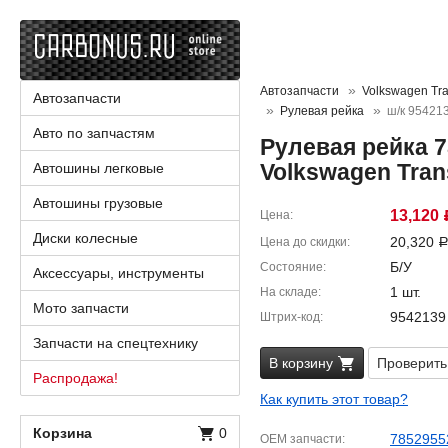
Автозапчасти
Volkswagen Tra
Автозапчасти
Рулевая рейка
ш/к 95421
Авто по запчастям
Рулевая рейка 7
Volkswagen Tran
Автошины легковые
Автошины грузовые
13,120
Цена
Диски колесные
20,320
Цена до скидки
Б/У
Состояние
Аксессуары, инструменты
1 шт.
На складе
Мото запчасти
9542139
Штрих-код
Запчасти на спецтехнику
В корзину
Проверить
Распродажа!
Как купить этот товар?
Корзина
0
7852955
OEM запчасти