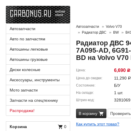
Автозапчасти
Volvo V70
Автозапчасти
Радиатор ДВС
BW
B4
Авто по запчастям
Радиатор ДВС 94
7A095-AD, 6G91-
Автошины легковые
BD на Volvo V7
Автошины грузовые
Диски колесные
6,690
Цена
Р
11,290
Цена до скидки
Р
Аксессуары, инструменты
Б/У
Состояние
Мото запчасти
1 шт.
На складе
3281069
Запчасти на спецтехнику
Штрих-код
Распродажа!
В корзину
Проверить
Как купить этот товар?
Корзина
0