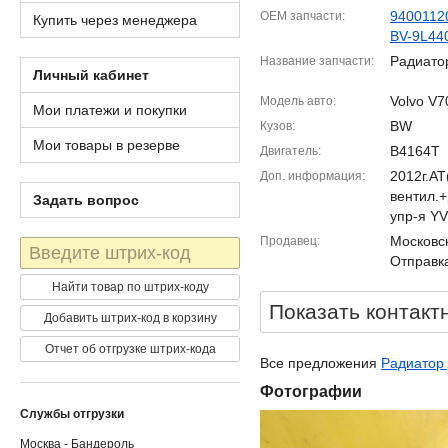
9400112
OEM запчасти
Купить через менеджера
BV-9L44
Радиато
Название запчасти
Личный кабинет
Volvo V7
Модель авто
Мои платежи и покупки
BW
Кузов
Мои товары в резерве
B4164T
Двигатель
2012г.A
Доп. информация
вентил.
Задать вопрос
упр-я Y
Московск
Продавец
Штрих-
Отправка
код
Найти товар по штрих-коду
Показать контакт
Добавить штрих-код в корзину
Отчет об отгрузке штрих-кода
Все предложения
Радиатор 
Фотографии
Службы отгрузки
Москва - Бандероль