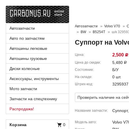
Автозапчасти
Volvo V70
С
Автозапчасти
BW
B5254T
ш/к 32959
Авто по запчастям
Суппорт на Vol
Автошины легковые
2,500
Цена
Р
Автошины грузовые
5,480
Цена до скидки
Р
Диски колесные
Б/У
Состояние
0 шт.
На складе
Аксессуары, инструменты
3295937
Штрих-код
Мото запчасти
Проверить наличие на сей
Запчасти на спецтехнику
Распродажа!
Суппорт
Название запчасти
Volvo V7
Модель авто
Корзина
0