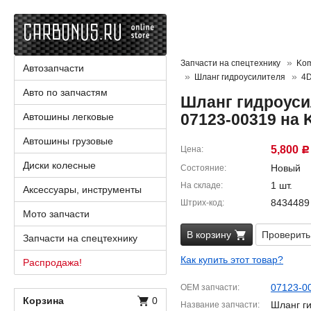
Запчасти на спецтехнику
Kom
Автозапчасти
Шланг гидроусилителя
4
Авто по запчастям
Шланг гидроус
07123-00319 на 
Автошины легковые
Автошины грузовые
5,800
Цена
Р
Диски колесные
Новый
Состояние
1 шт.
На складе
Аксессуары, инструменты
8434489
Штрих-код
Мото запчасти
В корзину
Проверить
Запчасти на спецтехнику
Как купить этот товар?
Распродажа!
07123-0
OEM запчасти
Корзина
0
Шланг г
Название запчасти