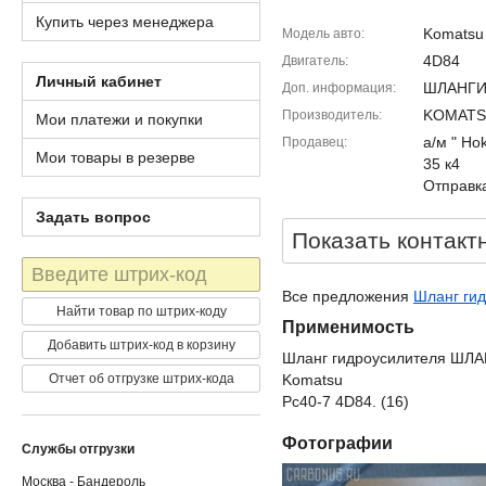
Купить через менеджера
Komatsu
Модель авто
4D84
Двигатель
Личный кабинет
ШЛАНГИ
Доп. информация
KOMAT
Производитель
Мои платежи и покупки
а/м " Ho
Продавец
Мои товары в резерве
35 к4
Отправка
Задать вопрос
Показать контакт
Штрих-
код
Все предложения
Шланг гид
Найти товар по штрих-коду
Применимость
Добавить штрих-код в корзину
Шланг гидроусилителя Ш
Отчет об отгрузке штрих-кода
Komatsu
Pc40-7 4D84. (16)
Фотографии
Службы отгрузки
Москва - Бандероль