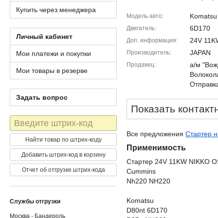
Купить через менеджера
Komatsu
Модель авто
6D170
Двигатель
Личный кабинет
24V 11K
Доп. информация
JAPAN
Производитель
Мои платежи и покупки
а/м "Вож
Продавец
Мои товары в резерве
Волокола
Отправка
Задать вопрос
Показать контакт
Штрих-
код
Все предложения
Стартер н
Найти товар по штрих-коду
Применимость
Добавить штрих-код в корзину
Стартер 24V 11KW NIKKO 
Отчет об отгрузке штрих-кода
Cummins
Nh220 NH220
Komatsu
Службы отгрузки
D80nt 6D170
Москва - Бандероль