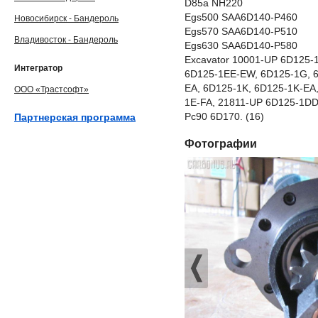
D85a NH220
Egs500 SAA6D140-P460
Новосибирск - Бандероль
Egs570 SAA6D140-P510
Владивосток - Бандероль
Egs630 SAA6D140-P580
Excavator 10001-UP 6D125-
Интегратор
6D125-1EE-EW, 6D125-1G, 6
EA, 6D125-1K, 6D125-1K-EA
ООО «Трастсофт»
1E-FA, 21811-UP 6D125-1DD
Pc90 6D170. (16)
Партнерская программа
Фотографии