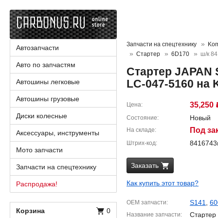
Запчасти на спецтехнику
Kom
Автозапчасти
Стартер
6D170
ш/к 8
Авто по запчастям
Стартер JAPAN S
LC-047-5160 на 
Автошины легковые
Автошины грузовые
35,250
Цена
Диски колесные
Новый
Состояние
Под за
На складе
Аксессуары, инструменты
841674
Штрих-код
Мото запчасти
Заказать
Запчасти на спецтехнику
Как купить этот товар?
Распродажа!
S141
,
60
OEM запчасти
Корзина
0
Стартер
Название запчасти