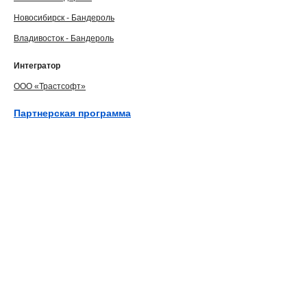
Новосибирск - Бандероль
Владивосток - Бандероль
Интегратор
ООО «Трастсофт»
Партнерская программа