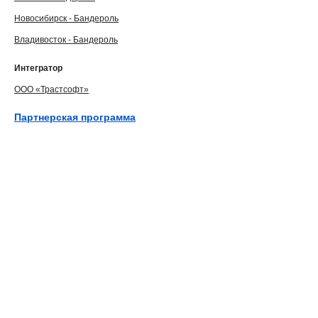
Новосибирск - Бандероль
Владивосток - Бандероль
Интегратор
ООО «Трастсофт»
Партнерская программа