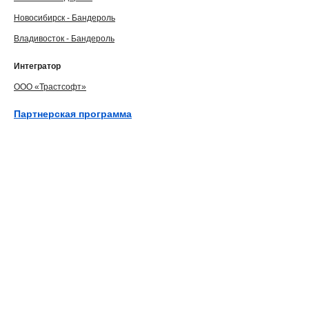
Новосибирск - Бандероль
Владивосток - Бандероль
Интегратор
ООО «Трастсофт»
Партнерская программа