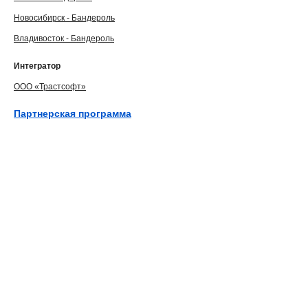
Новосибирск - Бандероль
Владивосток - Бандероль
Интегратор
ООО «Трастсофт»
Партнерская программа