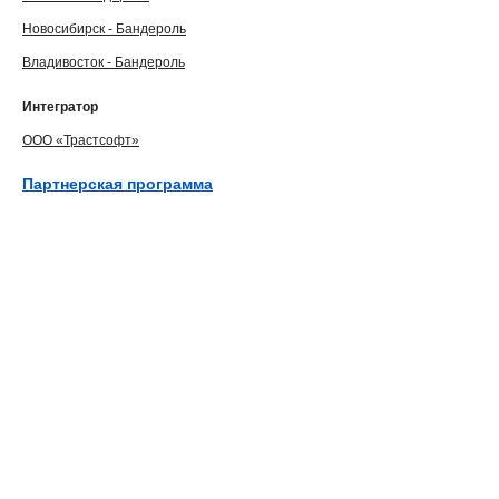
Новосибирск - Бандероль
Владивосток - Бандероль
Интегратор
ООО «Трастсофт»
Партнерская программа