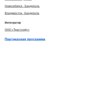
Новосибирск - Бандероль
Владивосток - Бандероль
Интегратор
ООО «Трастсофт»
Партнерская программа