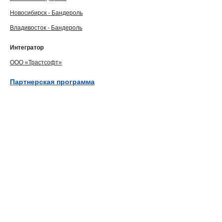
Новосибирск - Бандероль
Владивосток - Бандероль
Интегратор
ООО «Трастсофт»
Партнерская программа