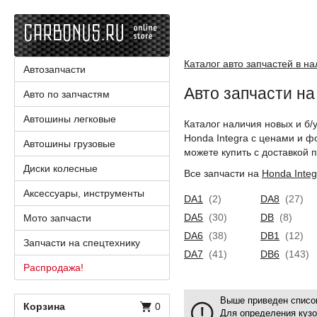
Каталог авто запчастей в н
Автозапчасти
Авто запчасти на
Авто по запчастям
Автошины легковые
Каталог наличия новых и б/
Honda Integra с ценами и ф
Автошины грузовые
можете купить с доставкой п
Диски колесные
Все запчасти на
Honda Integ
Аксессуары, инструменты
DA1
(2)
DA8
(27)
DA5
(30)
DB
(8)
Мото запчасти
DA6
(38)
DB1
(12)
Запчасти на спецтехнику
DA7
(41)
DB6
(143)
Распродажа!
Выше приведен список
Корзина
0
Для определения куз