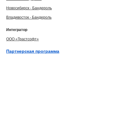
Новосибирск - Бандероль
Владивосток - Бандероль
Интегратор
ООО «Трастсофт»
Партнерская программа