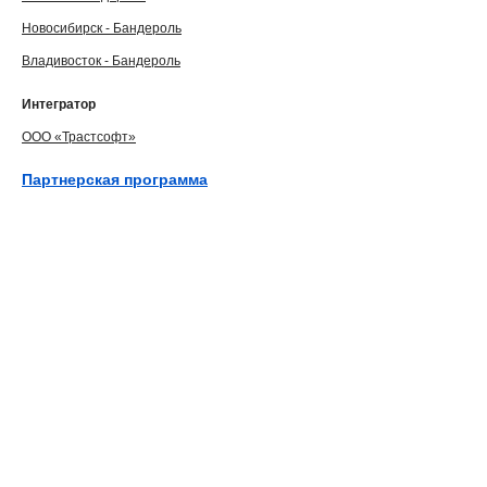
Новосибирск - Бандероль
Владивосток - Бандероль
Интегратор
ООО «Трастсофт»
Партнерская программа