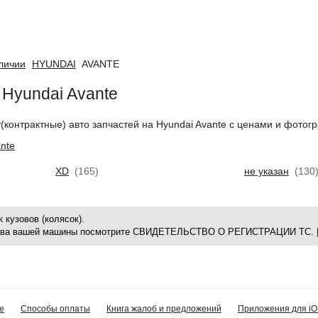
аличии
HYUNDAI
AVANTE
 Hyundai Avante
у(контрактные) авто запчастей на Hyundai Avante с ценами и фотог
nte
XD
(165)
не указан
(130
 кузовов (колясок).
зова вашей машины посмотрите СВИДЕТЕЛЬСТВО О РЕГИСТРАЦИИ ТС.
е
Способы оплаты
Книга жалоб и предложений
Приложения для iO