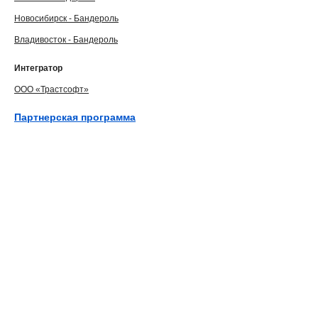
Новосибирск - Бандероль
Владивосток - Бандероль
Интегратор
ООО «Трастсофт»
Партнерская программа