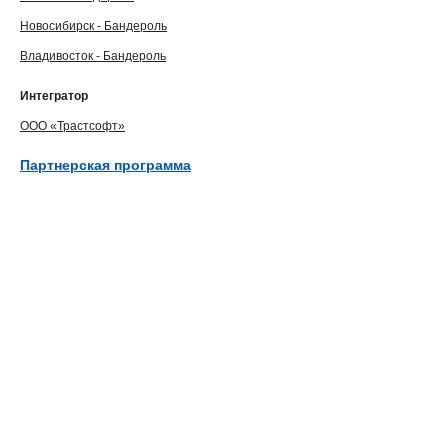
Новосибирск - Бандероль
Владивосток - Бандероль
Интегратор
ООО «Трастсофт»
Партнерская программа