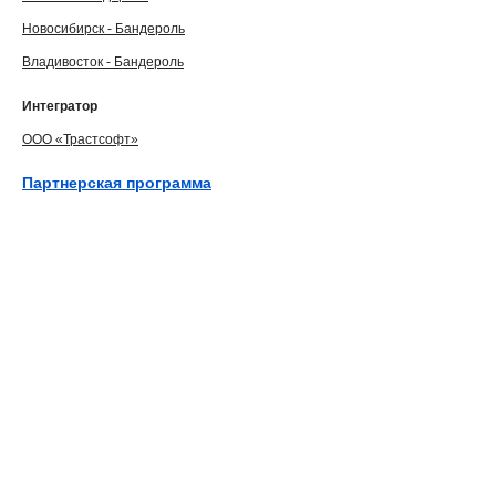
Новосибирск - Бандероль
Владивосток - Бандероль
Интегратор
ООО «Трастсофт»
Партнерская программа