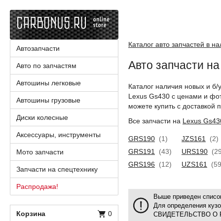
Каталог авто запчастей в н
Автозапчасти
Авто запчасти на
Авто по запчастям
Автошины легковые
Каталог наличия новых и б/
Lexus Gs430 с ценами и фо
Автошины грузовые
можете купить с доставкой п
Диски колесные
Все запчасти на
Lexus Gs43
Аксессуары, инструменты
GRS190
(1)
JZS161
(2)
GRS191
(43)
URS190
(29
Мото запчасти
GRS196
(12)
UZS161
(59
Запчасти на спецтехнику
Распродажа!
Выше приведен список
Для определения куз
Корзина
0
СВИДЕТЕЛЬСТВО О 