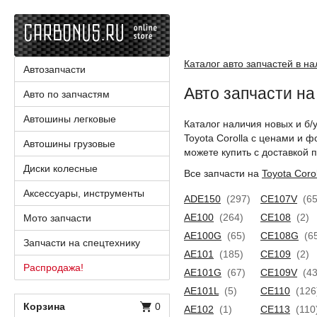
Каталог авто запчастей в н
Автозапчасти
Авто запчасти на 
Авто по запчастям
Автошины легковые
Каталог наличия новых и б/
Toyota Corolla с ценами и 
Автошины грузовые
можете купить с доставкой п
Диски колесные
Все запчасти на
Toyota Corol
Аксессуары, инструменты
ADE150
(297)
CE107V
(65
AE100
(264)
CE108
(2)
Мото запчасти
AE100G
(65)
CE108G
(6
Запчасти на спецтехнику
AE101
(185)
CE109
(2)
Распродажа!
AE101G
(67)
CE109V
(43
AE101L
(5)
CE110
(126
Корзина
0
AE102
(1)
CE113
(110