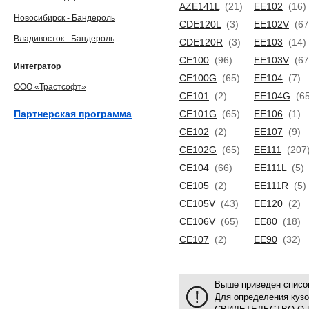
AZE141L
(21)
EE102
(16)
Новосибирск - Бандероль
CDE120L
(3)
EE102V
(67
Владивосток - Бандероль
CDE120R
(3)
EE103
(14)
CE100
(96)
EE103V
(67
Интегратор
CE100G
(65)
EE104
(7)
ООО «Трастсофт»
CE101
(2)
EE104G
(65
Партнерская программа
CE101G
(65)
EE106
(1)
CE102
(2)
EE107
(9)
CE102G
(65)
EE111
(207
CE104
(66)
EE111L
(5)
CE105
(2)
EE111R
(5)
CE105V
(43)
EE120
(2)
CE106V
(65)
EE80
(18)
CE107
(2)
EE90
(32)
Выше приведен список
Для определения куз