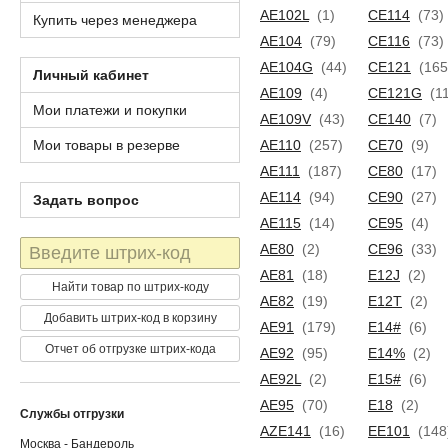
AE102L
(1)
CE114
(73)
Купить через менеджера
AE104
(79)
CE116
(73)
AE104G
(44)
CE121
(165
Личный кабинет
AE109
(4)
CE121G
(11
Мои платежи и покупки
AE109V
(43)
CE140
(7)
Мои товары в резерве
AE110
(257)
CE70
(9)
AE111
(187)
CE80
(17)
AE114
(94)
CE90
(27)
Задать вопрос
AE115
(14)
CE95
(4)
Штрих-
AE80
(2)
CE96
(33)
код
AE81
(18)
E12J
(2)
Найти товар по штрих-коду
AE82
(19)
E12T
(2)
Добавить штрих-код в корзину
AE91
(179)
E14#
(6)
Отчет об отгрузке штрих-кода
AE92
(95)
E14%
(2)
AE92L
(2)
E15#
(6)
AE95
(70)
E18
(2)
Службы отгрузки
AZE141
(16)
EE101
(148
Москва - Бандероль